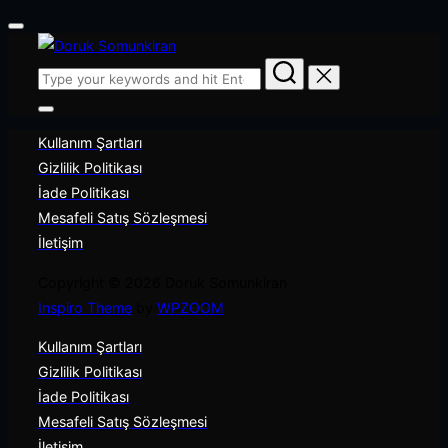
Toggle
Skip
navigation
to
Search
content
for:
Toggle
sidebar
Kullanım Şartları
&
navigation
Gizlilik Politikası
İade Politikası
Mesafeli Satış Sözleşmesi
İletişim
Copyright © 2026 Doruk Somunkiran
Inspiro Theme
by
WPZOOM
Kullanım Şartları
Gizlilik Politikası
İade Politikası
Mesafeli Satış Sözleşmesi
İletişim