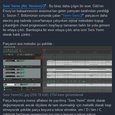
Seni Yerim (Alt. Version)
: Bu biraz daha çılgın bir eser. Gibi'nin
Ersoy'un babaannesinin erasmus'tan gelen yamyam tarafından yenildiği
1. Sezon 7. Bölümünün sonunda çalan "
Yerim Seni
" parçasını daha
electro pop tadında cover'lamaya çalışırken orjinal melodiden kopup
çıkardığım chord progression'ı loop'layıp tamamen farklı bir yola girmem
ile ortaya çıktı. Bambaşka bir eser ortaya çıktı ama ismi Seni Yerim
olarak kaldı çünkü :
Parçanın ana melodisi şu şekilde :
Seni YerimSC.jpg (259.79 KiB) 1754 kere görüntülendi
Parça boyunca morse alfabesi ile yazılmış "Seni Yerim" ritmik olarak
değişmeyecek ancak ölçülere de tam oturmadığı için melodik olarak loop
etmeyecek şekilde parça boyunca tekrar etmekte. em / D / bm / C
şeklinde başlayan progression ise parça boyunca tekrar ediyor.