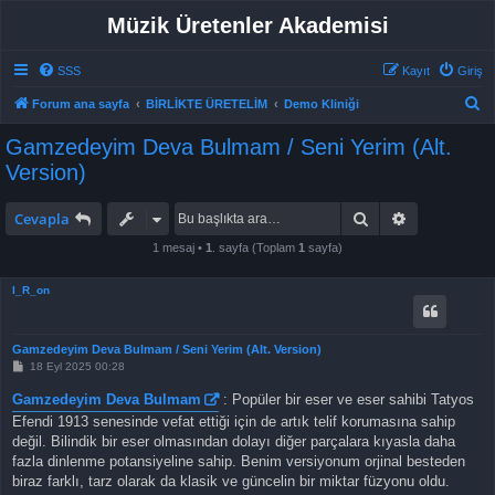
Müzik Üretenler Akademisi
SSS
Kayıt
Giriş
A
Forum ana sayfa
BİRLİKTE ÜRETELİM
Demo Kliniği
r
Gamzedeyim Deva Bulmam / Seni Yerim (Alt.
a
Version)
Ara
Gelişmiş ar
Cevapla
1 mesaj •
1
. sayfa (Toplam
1
sayfa)
I_R_on
Gamzedeyim Deva Bulmam / Seni Yerim (Alt. Version)
M
18 Eyl 2025 00:28
e
s
Gamzedeyim Deva Bulmam
: Popüler bir eser ve eser sahibi Tatyos
a
j
Efendi 1913 senesinde vefat ettiği için de artık telif korumasına sahip
değil. Bilindik bir eser olmasından dolayı diğer parçalara kıyasla daha
fazla dinlenme potansiyeline sahip. Benim versiyonum orjinal besteden
biraz farklı, tarz olarak da klasik ve güncelin bir miktar füzyonu oldu.