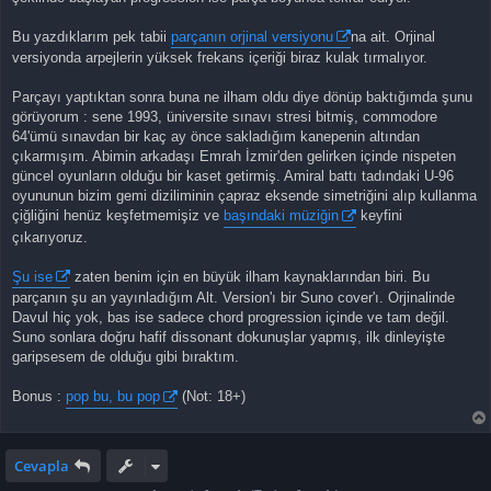
Bu yazdıklarım pek tabii
parçanın orjinal versiyonu
na ait. Orjinal
versiyonda arpejlerin yüksek frekans içeriği biraz kulak tırmalıyor.
Parçayı yaptıktan sonra buna ne ilham oldu diye dönüp baktığımda şunu
görüyorum : sene 1993, üniversite sınavı stresi bitmiş, commodore
64'ümü sınavdan bir kaç ay önce sakladığım kanepenin altından
çıkarmışım. Abimin arkadaşı Emrah İzmir'den gelirken içinde nispeten
güncel oyunların olduğu bir kaset getirmiş. Amiral battı tadındaki U-96
oyununun bizim gemi diziliminin çapraz eksende simetriğini alıp kullanma
çiğliğini henüz keşfetmemişiz ve
başındaki müziğin
keyfini
çıkarıyoruz.
Şu ise
zaten benim için en büyük ilham kaynaklarından biri. Bu
parçanın şu an yayınladığım Alt. Version'ı bir Suno cover'ı. Orjinalinde
Davul hiç yok, bas ise sadece chord progression içinde ve tam değil.
Suno sonlara doğru hafif dissonant dokunuşlar yapmış, ilk dinleyişte
garipsesem de olduğu gibi bıraktım.
Bonus :
pop bu, bu pop
(Not: 18+)
Cevapla