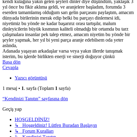
kendi kulağına yakın gelen şeyleri dinler diye düşündüm, yaklaşık 3
yıl önce bu fikir aklıma geldi, ve aranjelere başladım, forumda 3
eserden tamamlamış olduğum sarı gelin parçasını paylaştım, amacım
dünyada birilerinin merak edip belki bu parçayı dinlemesi idi,
niyetimiz bu yönde ne kadar başarırız orası tartışılır, malum
dinleyicilerin büyük kısmının kaliteli olmadığı bir ortamda bu tarz
çalışmalara insanlar pek talep etmez, amacım niyetim bu yönde bir
şeyler yapmak, her yıl bi yeni parça aranje edebilsem oda yeter
aslında,
Adanada yaşayan arkadaşlar varsa veya yakın illerde tanışmak
isterim, bu işlerde birlikten enerji ve sinerji doğuyor çünkü
Başa dön
Cevapla
Yazıcı görüntüsü
1 mesaj •
1
. sayfa (Toplam
1
sayfa)
“Kendinizi Tanıtın” sayfasına dön
Geçiş yap
HOŞGELDİNİZ!
↳ Hoşgeldiniz! Lütfen Buradan Başlayın
↳ Forum Kuralları
↳ Kendinizi Tanıtın