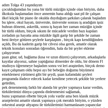
adım Tolga 43 yaşındayım
çocukluğumdan bu yana bir türlü müziğin içinde olan biriyim, daha
ilkokula başlamadan önce annemin bana aldığı saat pil ile çalışan
ilkel küçük bir piano ile okulda duyduğum şarkıları çalarak başladım
bu işlere, okul hayatı, üniversite, üniversite sonrası iş aradığım işsiz
buhran dönemi, askerlik, sonra iş hayatı her zaman müziğin içinde
bir türlü oldum, birçok sıkıntı ile mücadele verdim bazı kapıları
zorladım şu hayatta ama müzikle ilgili garip bir şekilde he zaman
beni ileriye götüren şeylerle karşılaştım , birçok kapı kendiliğinden
açıldı, Bu da kaderin garip bir cilvesi olsa gerek, amatör olarak
teknik konuları sonradan öğrendim, hala da bir şeyler ekleme
çalışıyorum
şuan gitar, ud, bağlama (kısa ve uzun düzen) çalıyorum, arkadaşlarla
kayıtlar alıyoruz, sahne yaptığımız dönemler de oldu, bir dönem Fl
studioyu öğrenmeye başladım sonra vst leri araştırdım, birçok demo
kayıt çalışmam oldu hepsi ayı bir bebeğin doğumu büyümesi
emeklemesi yürümesi gibi bir şeydi, şuan kafamdaki şeyleri
programda ifadece edecek kadar kendime yetecek şekilde bir yerlere
getirdim,
pek denenmemiş farklı bir alanda bir şeyler yapmaya karar verdim,
türkülerimizi dünya çapında dinlenmesini sağlamak,
bunu yapmanın elbette birçok yolu vardır ama ben klasik müzik
aranjelerini amatör olarak yapmaya çok meraklı biriyim, o yüzden
orkestral aranje altyapısı ile türkülerimizi harmanlasam yapancılar