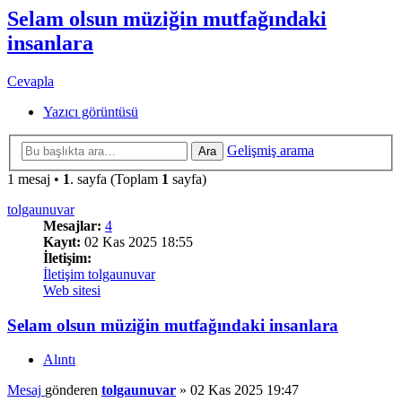
Selam olsun müziğin mutfağındaki
insanlara
Cevapla
Yazıcı görüntüsü
Gelişmiş arama
Ara
1 mesaj •
1
. sayfa (Toplam
1
sayfa)
tolgaunuvar
Mesajlar:
4
Kayıt:
02 Kas 2025 18:55
İletişim:
İletişim tolgaunuvar
Web sitesi
Selam olsun müziğin mutfağındaki insanlara
Alıntı
Mesaj
gönderen
tolgaunuvar
»
02 Kas 2025 19:47