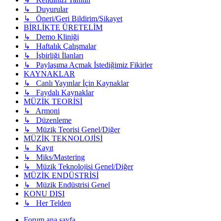
↳ Duyurular
↳ Öneri/Geri Bildirim/Şikayet
BİRLİKTE ÜRETELİM
↳ Demo Kliniği
↳ Haftalık Çalışmalar
↳ İşbirliği İlanları
↳ Paylaşıma Açmak İstediğimiz Fikirler
KAYNAKLAR
↳ Canlı Yayınlar İçin Kaynaklar
↳ Faydalı Kaynaklar
MÜZİK TEORİSİ
↳ Armoni
↳ Düzenleme
↳ Müzik Teorisi Genel/Diğer
MÜZİK TEKNOLOJİSİ
↳ Kayıt
↳ Miks/Mastering
↳ Müzik Teknolojisi Genel/Diğer
MÜZİK ENDÜSTRİSİ
↳ Müzik Endüstrisi Genel
KONU DIŞI
↳ Her Telden
Forum ana sayfa