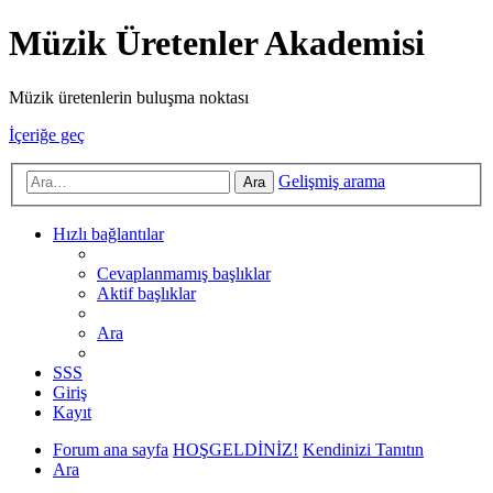
Müzik Üretenler Akademisi
Müzik üretenlerin buluşma noktası
İçeriğe geç
Gelişmiş arama
Ara
Hızlı bağlantılar
Cevaplanmamış başlıklar
Aktif başlıklar
Ara
SSS
Giriş
Kayıt
Forum ana sayfa
HOŞGELDİNİZ!
Kendinizi Tanıtın
Ara