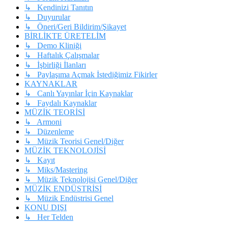
↳ Kendinizi Tanıtın
↳ Duyurular
↳ Öneri/Geri Bildirim/Şikayet
BİRLİKTE ÜRETELİM
↳ Demo Kliniği
↳ Haftalık Çalışmalar
↳ İşbirliği İlanları
↳ Paylaşıma Açmak İstediğimiz Fikirler
KAYNAKLAR
↳ Canlı Yayınlar İçin Kaynaklar
↳ Faydalı Kaynaklar
MÜZİK TEORİSİ
↳ Armoni
↳ Düzenleme
↳ Müzik Teorisi Genel/Diğer
MÜZİK TEKNOLOJİSİ
↳ Kayıt
↳ Miks/Mastering
↳ Müzik Teknolojisi Genel/Diğer
MÜZİK ENDÜSTRİSİ
↳ Müzik Endüstrisi Genel
KONU DIŞI
↳ Her Telden