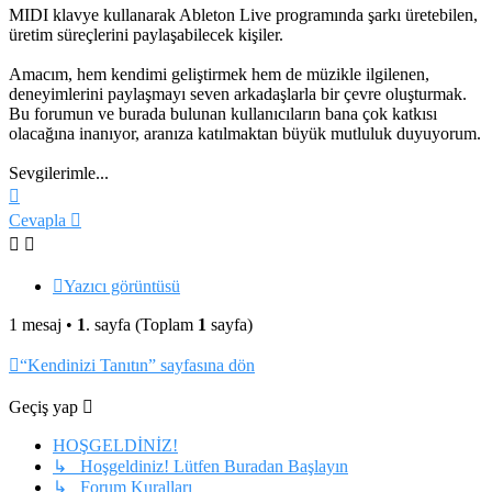
MIDI klavye kullanarak Ableton Live programında şarkı üretebilen,
üretim süreçlerini paylaşabilecek kişiler.
Amacım, hem kendimi geliştirmek hem de müzikle ilgilenen,
deneyimlerini paylaşmayı seven arkadaşlarla bir çevre oluşturmak.
Bu forumun ve burada bulunan kullanıcıların bana çok katkısı
olacağına inanıyor, aranıza katılmaktan büyük mutluluk duyuyorum.
Sevgilerimle...
Başa
dön
Cevapla
Yazıcı görüntüsü
1 mesaj •
1
. sayfa (Toplam
1
sayfa)
“Kendinizi Tanıtın” sayfasına dön
Geçiş yap
HOŞGELDİNİZ!
↳ Hoşgeldiniz! Lütfen Buradan Başlayın
↳ Forum Kuralları