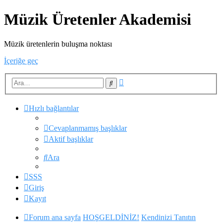
Müzik Üretenler Akademisi
Müzik üretenlerin buluşma noktası
İçeriğe geç
Gelişmiş
Ara
arama
Hızlı bağlantılar
Cevaplanmamış başlıklar
Aktif başlıklar
Ara
SSS
Giriş
Kayıt
Forum ana sayfa
HOŞGELDİNİZ!
Kendinizi Tanıtın