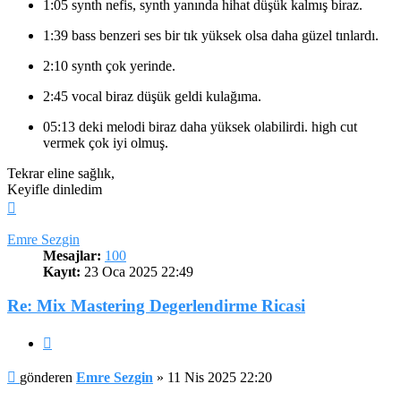
1:05 synth nefis, synth yanında hihat düşük kalmış biraz.
1:39 bass benzeri ses bir tık yüksek olsa daha güzel tınlardı.
2:10 synth çok yerinde.
2:45 vocal biraz düşük geldi kulağıma.
05:13 deki melodi biraz daha yüksek olabilirdi. high cut
vermek çok iyi olmuş.
Tekrar eline sağlık,
Keyifle dinledim
Başa
dön
Emre Sezgin
Mesajlar:
100
Kayıt:
23 Oca 2025 22:49
Re: Mix Mastering Degerlendirme Ricasi
Alıntı
Mesaj
gönderen
Emre Sezgin
»
11 Nis 2025 22:20