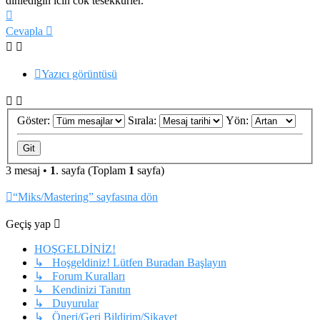
dinledigin icin cok tesekkurler.
Başa
dön
Cevapla
Yazıcı görüntüsü
Göster:
Sırala:
Yön:
3 mesaj •
1
. sayfa (Toplam
1
sayfa)
“Miks/Mastering” sayfasına dön
Geçiş yap
HOŞGELDİNİZ!
↳ Hoşgeldiniz! Lütfen Buradan Başlayın
↳ Forum Kuralları
↳ Kendinizi Tanıtın
↳ Duyurular
↳ Öneri/Geri Bildirim/Şikayet