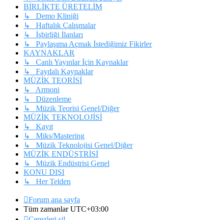
BİRLİKTE ÜRETELİM
↳ Demo Kliniği
↳ Haftalık Çalışmalar
↳ İşbirliği İlanları
↳ Paylaşıma Açmak İstediğimiz Fikirler
KAYNAKLAR
↳ Canlı Yayınlar İçin Kaynaklar
↳ Faydalı Kaynaklar
MÜZİK TEORİSİ
↳ Armoni
↳ Düzenleme
↳ Müzik Teorisi Genel/Diğer
MÜZİK TEKNOLOJİSİ
↳ Kayıt
↳ Miks/Mastering
↳ Müzik Teknolojisi Genel/Diğer
MÜZİK ENDÜSTRİSİ
↳ Müzik Endüstrisi Genel
KONU DIŞI
↳ Her Telden
Forum ana sayfa
Tüm zamanlar
UTC+03:00
Çerezleri sil