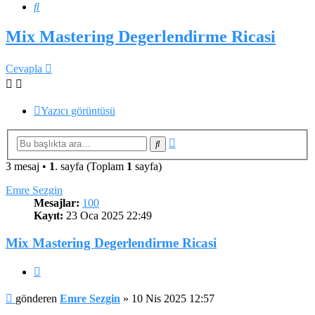
Ara
Mix Mastering Degerlendirme Ricasi
Cevapla
Yazıcı görüntüsü
Gelişmiş
Ara
arama
3 mesaj •
1
. sayfa (Toplam
1
sayfa)
Emre Sezgin
Mesajlar:
100
Kayıt:
23 Oca 2025 22:49
Mix Mastering Degerlendirme Ricasi
Alıntı
Mesaj
gönderen
Emre Sezgin
»
10 Nis 2025 12:57