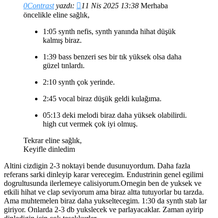
0Contrast
yazdı:
11 Nis 2025 13:38
Merhaba
öncelikle eline sağlık,
1:05 synth nefis, synth yanında hihat düşük
kalmış biraz.
1:39 bass benzeri ses bir tık yüksek olsa daha
güzel tınlardı.
2:10 synth çok yerinde.
2:45 vocal biraz düşük geldi kulağıma.
05:13 deki melodi biraz daha yüksek olabilirdi.
high cut vermek çok iyi olmuş.
Tekrar eline sağlık,
Keyifle dinledim
Altini cizdigin 2-3 noktayi bende dusunuyordum. Daha fazla
referans sarki dinleyip karar verecegim. Endustrinin genel egilimi
dogrultusunda ilerlemeye calisiyorum.Ornegin ben de yuksek ve
etkili hihat ve clap seviyorum ama biraz altta tutuyorlar bu tarzda.
Ama muhtemelen biraz daha yukseltecegim. 1:30 da synth stab lar
giriyor. Onlarda 2-3 db yukslecek ve parlayacaklar. Zaman ayirip