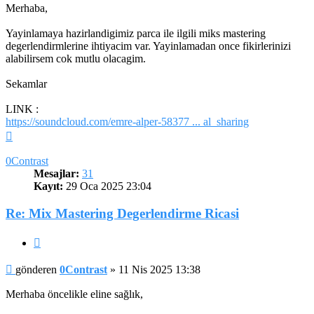
Merhaba,
Yayinlamaya hazirlandigimiz parca ile ilgili miks mastering
degerlendirmlerine ihtiyacim var. Yayinlamadan once fikirlerinizi
alabilirsem cok mutlu olacagim.
Sekamlar
LINK :
https://soundcloud.com/emre-alper-58377 ... al_sharing
Başa
dön
0Contrast
Mesajlar:
31
Kayıt:
29 Oca 2025 23:04
Re: Mix Mastering Degerlendirme Ricasi
Alıntı
Mesaj
gönderen
0Contrast
»
11 Nis 2025 13:38
Merhaba öncelikle eline sağlık,