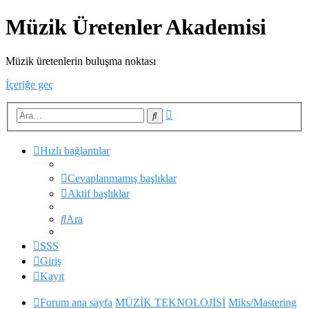
Müzik Üretenler Akademisi
Müzik üretenlerin buluşma noktası
İçeriğe geç
Gelişmiş
Ara
arama
Hızlı bağlantılar
Cevaplanmamış başlıklar
Aktif başlıklar
Ara
SSS
Giriş
Kayıt
Forum ana sayfa
MÜZİK TEKNOLOJİSİ
Miks/Mastering