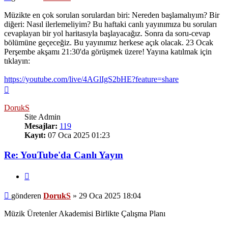
Müzikte en çok sorulan sorulardan biri: Nereden başlamalıyım? Bir
diğeri: Nasıl ilerlemeliyim? Bu haftaki canlı yayınımıza bu soruları
cevaplayan bir yol haritasıyla başlayacağız. Sonra da soru-cevap
bölümüne geçeceğiz. Bu yayınımız herkese açık olacak. 23 Ocak
Perşembe akşamı 21:30'da görüşmek üzere! Yayına katılmak için
tıklayın:
https://youtube.com/live/4AGlIgS2bHE?feature=share
Başa
dön
DorukS
Site Admin
Mesajlar:
119
Kayıt:
07 Oca 2025 01:23
Re: YouTube'da Canlı Yayın
Alıntı
Mesaj
gönderen
DorukS
»
29 Oca 2025 18:04
Müzik Üretenler Akademisi Birlikte Çalışma Planı