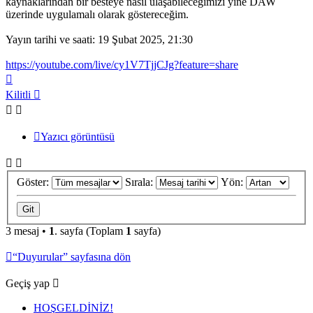
kaynaklarından bir besteye nasıl ulaşabileceğimizi yine DAW
üzerinde uygulamalı olarak göstereceğim.
Yayın tarihi ve saati: 19 Şubat 2025, 21:30
https://youtube.com/live/cy1V7TjjCJg?feature=share
Başa
dön
Kilitli
Yazıcı görüntüsü
Göster:
Sırala:
Yön:
3 mesaj •
1
. sayfa (Toplam
1
sayfa)
“Duyurular” sayfasına dön
Geçiş yap
HOŞGELDİNİZ!