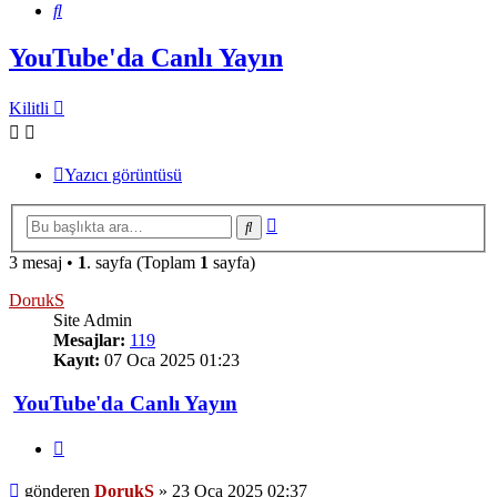
Ara
YouTube'da Canlı Yayın
Kilitli
Yazıcı görüntüsü
Gelişmiş
Ara
arama
3 mesaj •
1
. sayfa (Toplam
1
sayfa)
DorukS
Site Admin
Mesajlar:
119
Kayıt:
07 Oca 2025 01:23
YouTube'da Canlı Yayın
Alıntı
Mesaj
gönderen
DorukS
»
23 Oca 2025 02:37