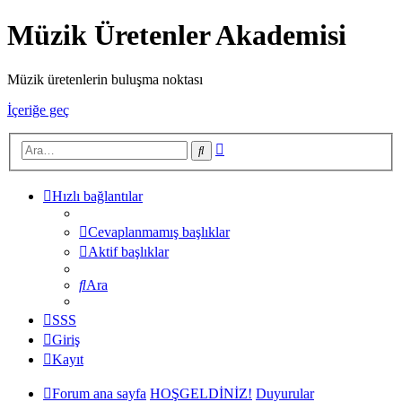
Müzik Üretenler Akademisi
Müzik üretenlerin buluşma noktası
İçeriğe geç
Gelişmiş
Ara
arama
Hızlı bağlantılar
Cevaplanmamış başlıklar
Aktif başlıklar
Ara
SSS
Giriş
Kayıt
Forum ana sayfa
HOŞGELDİNİZ!
Duyurular