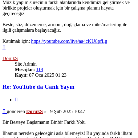
Müzik yapım sürecinin farklı alanlarında kendimizi geliştirmek ve
birlikte projeler oluşturmak için bir çalışma planını hayata
geçireceğiz.
Beste, söz, düzenleme, armoni, doğaçlama ve miks/mastering ile
ilgili çalışmalara başlayacağız.
Katılmak için:
https://youtube.com/live/aa4cKU8pfLg
Başa
dön
DorukS
Site Admin
Mesajlar:
119
Kayıt:
07 Oca 2025 01:23
Re: YouTube'da Canlı Yayın
Alıntı
Mesaj
gönderen
DorukS
»
19 Şub 2025 10:47
Bir Besteye Başlamanın Binbir Farklı Yolu
İlhamın nereden geleceğini asla bilemeyiz! Bu yayında farklı ilham