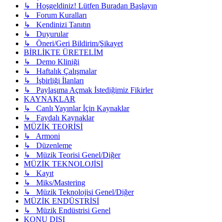
↳ Hoşgeldiniz! Lütfen Buradan Başlayın
↳ Forum Kuralları
↳ Kendinizi Tanıtın
↳ Duyurular
↳ Öneri/Geri Bildirim/Şikayet
BİRLİKTE ÜRETELİM
↳ Demo Kliniği
↳ Haftalık Çalışmalar
↳ İşbirliği İlanları
↳ Paylaşıma Açmak İstediğimiz Fikirler
KAYNAKLAR
↳ Canlı Yayınlar İçin Kaynaklar
↳ Faydalı Kaynaklar
MÜZİK TEORİSİ
↳ Armoni
↳ Düzenleme
↳ Müzik Teorisi Genel/Diğer
MÜZİK TEKNOLOJİSİ
↳ Kayıt
↳ Miks/Mastering
↳ Müzik Teknolojisi Genel/Diğer
MÜZİK ENDÜSTRİSİ
↳ Müzik Endüstrisi Genel
KONU DIŞI