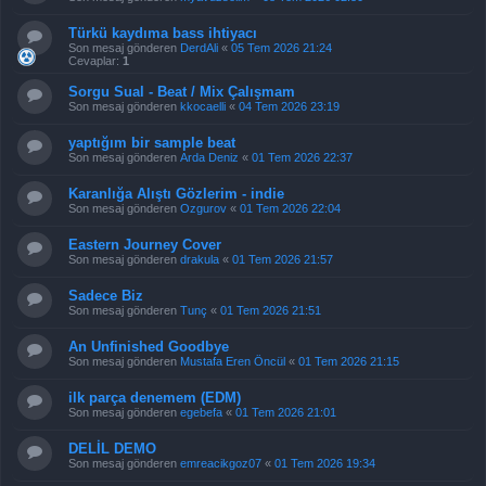
Türkü kaydıma bass ihtiyacı
Son mesaj gönderen
DerdAli
«
05 Tem 2026 21:24
Cevaplar:
1
Sorgu Sual - Beat / Mix Çalışmam
Son mesaj gönderen
kkocaelli
«
04 Tem 2026 23:19
yaptığım bir sample beat
Son mesaj gönderen
Arda Deniz
«
01 Tem 2026 22:37
Karanlığa Alıştı Gözlerim - indie
Son mesaj gönderen
Ozgurov
«
01 Tem 2026 22:04
Eastern Journey Cover
Son mesaj gönderen
drakula
«
01 Tem 2026 21:57
Sadece Biz
Son mesaj gönderen
Tunç
«
01 Tem 2026 21:51
An Unfinished Goodbye
Son mesaj gönderen
Mustafa Eren Öncül
«
01 Tem 2026 21:15
ilk parça denemem (EDM)
Son mesaj gönderen
egebefa
«
01 Tem 2026 21:01
DELİL DEMO
Son mesaj gönderen
emreacikgoz07
«
01 Tem 2026 19:34