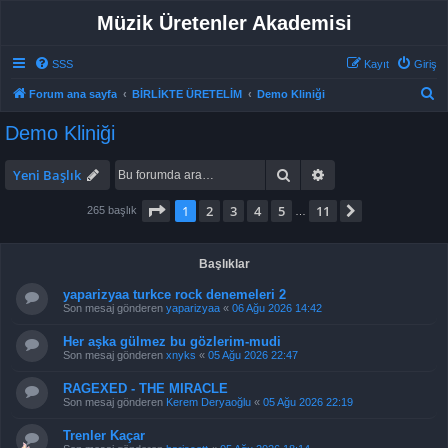
Müzik Üretenler Akademisi
SSS
Kayıt
Giriş
A
Forum ana sayfa
BİRLİKTE ÜRETELİM
Demo Kliniği
r
Demo Kliniği
a
Ara
Gelişmiş arama
Yeni Başlık
1
. sayfa (Toplam
11
sayfa)
1
2
3
4
5
11
Sonraki
265 başlık
…
Başlıklar
yaparizyaa turkce rock denemeleri 2
Son mesaj gönderen
yaparizyaa
«
06 Ağu 2026 14:42
Her aşka gülmez bu gözlerim-mudi
Son mesaj gönderen
xnyks
«
05 Ağu 2026 22:47
RAGEXED - THE MIRACLE
Son mesaj gönderen
Kerem Deryaoğlu
«
05 Ağu 2026 22:19
Trenler Kaçar