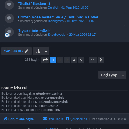
"Gaflet" Bestem :)
Son mesaj gönderen
DerdAli
«
01 Tem 2026 10:30
Frozen Rose bestem ve Ay Tenli Kadın Cover
Son mesaj gönderen
ilhanogmen
«
01 Tem 2026 10:16
Tiyatro için müzik
Son mesaj gönderen
Skoobtivesiz
«
29 Haz 2026 15:17
Yeni Başlık
1
. sayfa (Toplam
11
sayfa)
1
2
3
4
5
11
Sonraki
265 başlık
…
Geçiş yap
FORUM IZINLERI
Bu foruma yeni başlıklar
gönderemezsiniz
Bu forumdaki başlıklara cevap
veremezsiniz
Bu forumdaki mesajlarınızı
düzenleyemezsiniz
Bu forumdaki mesajlarınızı
silemezsiniz
Bu foruma dosya ekleri
gönderemezsiniz
Forum ana sayfa
Bize ulaşın
Çerezleri sil
Tüm zamanlar
UTC+03:00