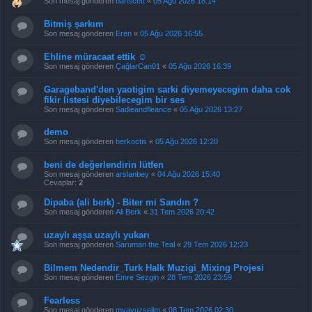
Son mesaj gönderen
bariscett
«
05 Ağu 2026 18:14
Bitmiş şarkım
Son mesaj gönderen
Eren
«
05 Ağu 2026 16:55
Ehline müracaat ettik ☺️
Son mesaj gönderen
ÇağlarCan01
«
05 Ağu 2026 16:39
Garageband'den yaotigim sarki diyemeyecegim daha cok
fikir listesi diyebilecegim bir ses
Son mesaj gönderen
Sadieandfleance
«
05 Ağu 2026 13:27
demo
Son mesaj gönderen
berkoctis
«
05 Ağu 2026 12:20
beni de değerlendirin lütfen
Son mesaj gönderen
arslanbey
«
04 Ağu 2026 15:40
Cevaplar:
2
Dipaba (ali berk) - Biter mi Sandın ?
Son mesaj gönderen
Ali Berk
«
31 Tem 2026 20:42
uzaylı aşşa uzaylı yukarı
Son mesaj gönderen
Saruman the Teal
«
29 Tem 2026 12:23
Bilmem Nedendir_Turk Halk Muzigi_Mixing Projesi
Son mesaj gönderen
Emre Sezgin
«
28 Tem 2026 23:59
Fearless
Son mesaj gönderen
myavuzselim
«
08 Tem 2026 02:30