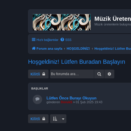
Müzik Üreten
Müzik üretenlerin buluşm
Hızlı bağlantılar
SSS
Forum ana sayfa
HOŞGELDİNİZ!
Hoşgeldiniz! Lütfen Bu
Hoşgeldiniz! Lütfen Buradan Başlayın
Ara
Gelişmiş 
Kilitli
BAŞLIKLAR
Lütfen Önce Burayı Okuyun
gönderen
DorukS
»
01 Şub 2025 19:43
Kilitli