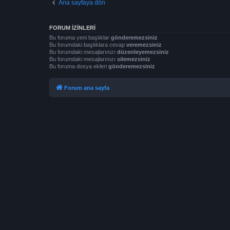
Ana sayfaya dön
FORUM IZINLERI
Bu foruma yeni başlıklar
gönderemezsiniz
Bu forumdaki başlıklara cevap
veremezsiniz
Bu forumdaki mesajlarınızı
düzenleyemezsiniz
Bu forumdaki mesajlarınızı
silemezsiniz
Bu foruma dosya ekleri
gönderemezsiniz
Forum ana sayfa