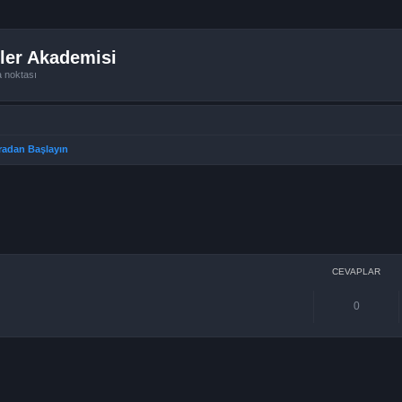
ler Akademisi
a noktası
radan Başlayın
arama
CEVAPLAR
0