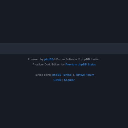
Powered by
phpBB
® Forum Software © phpBB Limited
Prosilver Dark Edition by
Premium phpBB Styles
Türkçe çeviri:
phpBB Türkiye
&
Türkiye Forum
Gizlilik
|
Koşullar