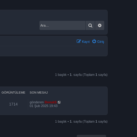
Ara
Gelişmiş arama
Kayıt
Giriş
1 başlık •
1
. sayfa (Toplam
1
sayfa)
GÖRÜNTÜLEME
SON MESAJ
gönderen
DorukS
1714
01 Şub 2025 19:43
1 başlık •
1
. sayfa (Toplam
1
sayfa)