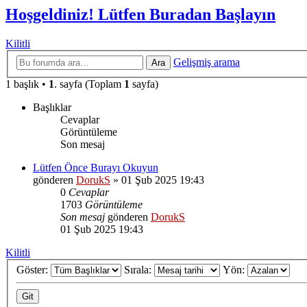
Hoşgeldiniz! Lütfen Buradan Başlayın
Kilitli
Gelişmiş arama
Ara
1 başlık •
1
. sayfa (Toplam
1
sayfa)
Başlıklar
Cevaplar
Görüntüleme
Son mesaj
Lütfen Önce Burayı Okuyun
gönderen
DorukS
»
01 Şub 2025 19:43
0
Cevaplar
1703
Görüntüleme
Son mesaj
gönderen
DorukS
01 Şub 2025 19:43
Kilitli
Göster:
Sırala:
Yön: