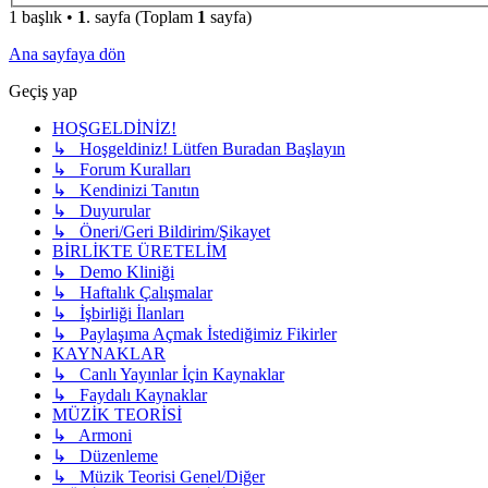
1 başlık •
1
. sayfa (Toplam
1
sayfa)
Ana sayfaya dön
Geçiş yap
HOŞGELDİNİZ!
↳ Hoşgeldiniz! Lütfen Buradan Başlayın
↳ Forum Kuralları
↳ Kendinizi Tanıtın
↳ Duyurular
↳ Öneri/Geri Bildirim/Şikayet
BİRLİKTE ÜRETELİM
↳ Demo Kliniği
↳ Haftalık Çalışmalar
↳ İşbirliği İlanları
↳ Paylaşıma Açmak İstediğimiz Fikirler
KAYNAKLAR
↳ Canlı Yayınlar İçin Kaynaklar
↳ Faydalı Kaynaklar
MÜZİK TEORİSİ
↳ Armoni
↳ Düzenleme
↳ Müzik Teorisi Genel/Diğer