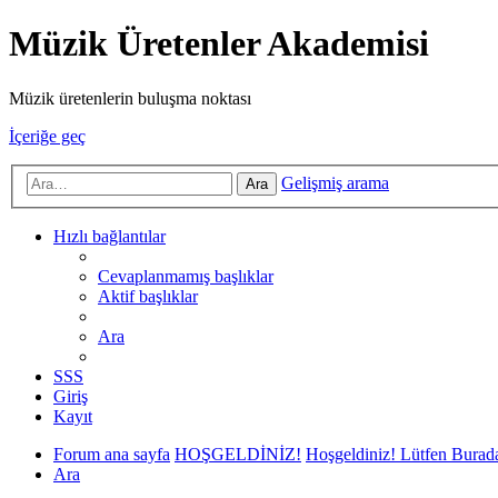
Müzik Üretenler Akademisi
Müzik üretenlerin buluşma noktası
İçeriğe geç
Gelişmiş arama
Ara
Hızlı bağlantılar
Cevaplanmamış başlıklar
Aktif başlıklar
Ara
SSS
Giriş
Kayıt
Forum ana sayfa
HOŞGELDİNİZ!
Hoşgeldiniz! Lütfen Burad
Ara