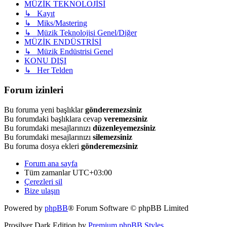
MÜZİK TEKNOLOJİSİ
↳ Kayıt
↳ Miks/Mastering
↳ Müzik Teknolojisi Genel/Diğer
MÜZİK ENDÜSTRİSİ
↳ Müzik Endüstrisi Genel
KONU DIŞI
↳ Her Telden
Forum izinleri
Bu foruma yeni başlıklar
gönderemezsiniz
Bu forumdaki başlıklara cevap
veremezsiniz
Bu forumdaki mesajlarınızı
düzenleyemezsiniz
Bu forumdaki mesajlarınızı
silemezsiniz
Bu foruma dosya ekleri
gönderemezsiniz
Forum ana sayfa
Tüm zamanlar
UTC+03:00
Çerezleri sil
Bize ulaşın
Powered by
phpBB
® Forum Software © phpBB Limited
Prosilver Dark Edition by
Premium phpBB Styles