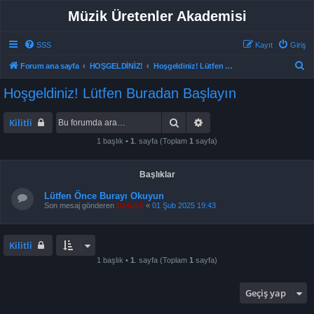
Müzik Üretenler Akademisi
SSS
Kayıt
Giriş
A
Forum ana sayfa
HOŞGELDİNİZ!
Hoşgeldiniz! Lütfen Buradan Başlayın
r
Hoşgeldiniz! Lütfen Buradan Başlayın
a
Ara
Gelişmiş arama
Kilitli
1 başlık •
1
. sayfa (Toplam
1
sayfa)
Başlıklar
Lütfen Önce Burayı Okuyun
Son mesaj gönderen
DorukS
«
01 Şub 2025 19:43
Kilitli
1 başlık •
1
. sayfa (Toplam
1
sayfa)
Geçiş yap