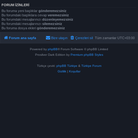
FORUM IZINLERI
Bu foruma yeni başlıklar
gönderemezsiniz
Bu forumdaki başlıklara cevap
veremezsiniz
Bu forumdaki mesajlarınızı
düzenleyemezsiniz
Bu forumdaki mesajlarınızı
silemezsiniz
Bu foruma dosya ekleri
gönderemezsiniz
Forum ana sayfa
Bize ulaşın
Çerezleri sil
Tüm zamanlar
UTC+03:00
Powered by
phpBB
® Forum Software © phpBB Limited
Prosilver Dark Edition by
Premium phpBB Styles
Türkçe çeviri:
phpBB Türkiye
&
Türkiye Forum
Gizlilik
|
Koşullar