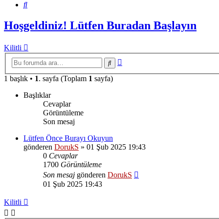
Ara
Hoşgeldiniz! Lütfen Buradan Başlayın
Kilitli
Gelişmiş
Ara
arama
1 başlık •
1
. sayfa (Toplam
1
sayfa)
Başlıklar
Cevaplar
Görüntüleme
Son mesaj
Lütfen Önce Burayı Okuyun
gönderen
DorukS
»
01 Şub 2025 19:43
0
Cevaplar
1700
Görüntüleme
Son mesaj
gönderen
DorukS
01 Şub 2025 19:43
Kilitli