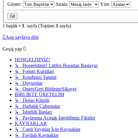
Göster:
Sırala:
Yön:
1 başlık •
1
. sayfa (Toplam
1
sayfa)
Ana sayfaya dön
Geçiş yap
HOŞGELDİNİZ!
↳ Hoşgeldiniz! Lütfen Buradan Başlayın
↳ Forum Kuralları
↳ Kendinizi Tanıtın
↳ Duyurular
↳ Öneri/Geri Bildirim/Şikayet
BİRLİKTE ÜRETELİM
↳ Demo Kliniği
↳ Haftalık Çalışmalar
↳ İşbirliği İlanları
↳ Paylaşıma Açmak İstediğimiz Fikirler
KAYNAKLAR
↳ Canlı Yayınlar İçin Kaynaklar
↳ Faydalı Kaynaklar