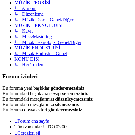
MÜZİK TEORİSİ
↳ Armoni
↳ Düzenleme
↳ Müzik Teorisi Genel/Diğer
MÜZİK TEKNOLOJİSİ
↳ Kayıt
↳ Miks/Mastering
↳ Müzik Teknolojisi Genel/Diğer
MÜZİK ENDÜSTRİSİ
↳ Müzik Endüstrisi Genel
KONU DIŞI
↳ Her Telden
Forum izinleri
Bu foruma yeni başlıklar
gönderemezsiniz
Bu forumdaki başlıklara cevap
veremezsiniz
Bu forumdaki mesajlarınızı
düzenleyemezsiniz
Bu forumdaki mesajlarınızı
silemezsiniz
Bu foruma dosya ekleri
gönderemezsiniz
Forum ana sayfa
Tüm zamanlar
UTC+03:00
Çerezleri sil