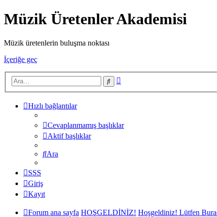
Müzik Üretenler Akademisi
Müzik üretenlerin buluşma noktası
İçeriğe geç
Gelişmiş
Ara
arama
Hızlı bağlantılar
Cevaplanmamış başlıklar
Aktif başlıklar
Ara
SSS
Giriş
Kayıt
Forum ana sayfa
HOŞGELDİNİZ!
Hoşgeldiniz! Lütfen Bura