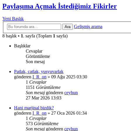
Paylaşıma Açmak İstediğimiz Fikirler
Yeni Başlık
Gelişmiş arama
Ara
8 başlık •
1
. sayfa (Toplam
1
sayfa)
Başlıklar
Cevaplar
Görüntüleme
Son mesaj
Patlak, çatlak, yusyuvarlak
gönderen
I_R_on
»
09 Ağu 2025 03:30
1
Cevaplar
1151
Görüntüleme
Son mesaj
gönderen
ceyhun
27 Mar 2026 13:03
Hani marjinal bizdik?
gönderen
I_R_on
»
27 Oca 2026 01:34
1
Cevaplar
573
Görüntüleme
Son mesaj
gönderen
ceyhun