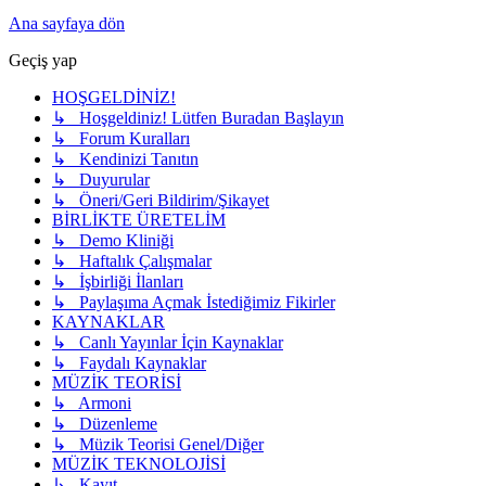
Ana sayfaya dön
Geçiş yap
HOŞGELDİNİZ!
↳ Hoşgeldiniz! Lütfen Buradan Başlayın
↳ Forum Kuralları
↳ Kendinizi Tanıtın
↳ Duyurular
↳ Öneri/Geri Bildirim/Şikayet
BİRLİKTE ÜRETELİM
↳ Demo Kliniği
↳ Haftalık Çalışmalar
↳ İşbirliği İlanları
↳ Paylaşıma Açmak İstediğimiz Fikirler
KAYNAKLAR
↳ Canlı Yayınlar İçin Kaynaklar
↳ Faydalı Kaynaklar
MÜZİK TEORİSİ
↳ Armoni
↳ Düzenleme
↳ Müzik Teorisi Genel/Diğer
MÜZİK TEKNOLOJİSİ
↳ Kayıt