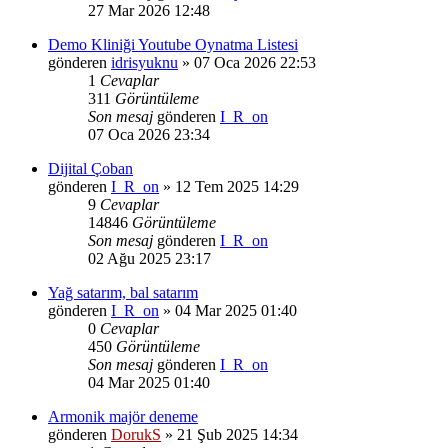
27 Mar 2026 12:48
Demo Kliniği Youtube Oynatma Listesi
gönderen
idrisyuknu
»
07 Oca 2026 22:53
1
Cevaplar
311
Görüntüleme
Son mesaj
gönderen
I_R_on
07 Oca 2026 23:34
Dijital Çoban
gönderen
I_R_on
»
12 Tem 2025 14:29
9
Cevaplar
14846
Görüntüleme
Son mesaj
gönderen
I_R_on
02 Ağu 2025 23:17
Yağ satarım, bal satarım
gönderen
I_R_on
»
04 Mar 2025 01:40
0
Cevaplar
450
Görüntüleme
Son mesaj
gönderen
I_R_on
04 Mar 2025 01:40
Armonik majör deneme
gönderen
DorukS
»
21 Şub 2025 14:34