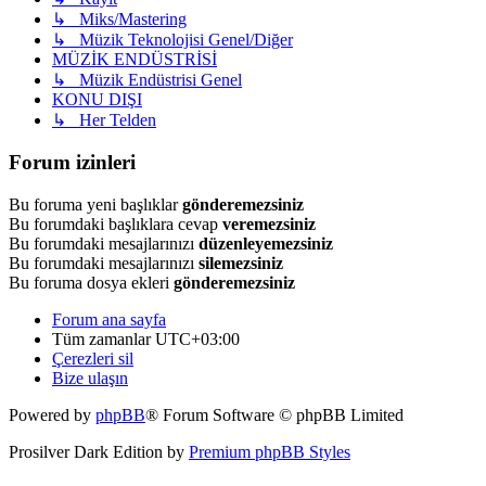
↳ Miks/Mastering
↳ Müzik Teknolojisi Genel/Diğer
MÜZİK ENDÜSTRİSİ
↳ Müzik Endüstrisi Genel
KONU DIŞI
↳ Her Telden
Forum izinleri
Bu foruma yeni başlıklar
gönderemezsiniz
Bu forumdaki başlıklara cevap
veremezsiniz
Bu forumdaki mesajlarınızı
düzenleyemezsiniz
Bu forumdaki mesajlarınızı
silemezsiniz
Bu foruma dosya ekleri
gönderemezsiniz
Forum ana sayfa
Tüm zamanlar
UTC+03:00
Çerezleri sil
Bize ulaşın
Powered by
phpBB
® Forum Software © phpBB Limited
Prosilver Dark Edition by
Premium phpBB Styles