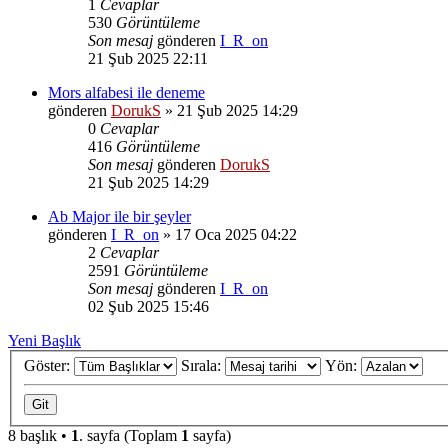
1
Cevaplar
530
Görüntüleme
Son mesaj
gönderen
I_R_on
21 Şub 2025 22:11
Mors alfabesi ile deneme
gönderen
DorukS
»
21 Şub 2025 14:29
0
Cevaplar
416
Görüntüleme
Son mesaj
gönderen
DorukS
21 Şub 2025 14:29
Ab Major ile bir şeyler
gönderen
I_R_on
»
17 Oca 2025 04:22
2
Cevaplar
2591
Görüntüleme
Son mesaj
gönderen
I_R_on
02 Şub 2025 15:46
Yeni Başlık
Göster:
Sırala:
Yön:
8 başlık •
1
. sayfa (Toplam
1
sayfa)