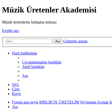
Müzik Üretenler Akademisi
Müzik üretenlerin buluşma noktası
İçeriğe geç
Gelişmiş arama
Ara
Hızlı bağlantılar
Cevaplanmamış başlıklar
Aktif başlıklar
Ara
SSS
Giriş
Kayıt
Forum ana sayfa
BİRLİKTE ÜRETELİM
Paylaşıma Açmak İst
Ara