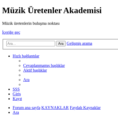
Müzik Üretenler Akademisi
Müzik üretenlerin buluşma noktası
İçeriğe geç
Gelişmiş arama
Ara
Hızlı bağlantılar
Cevaplanmamış başlıklar
Aktif başlıklar
Ara
SSS
Giriş
Kayıt
Forum ana sayfa
KAYNAKLAR
Faydalı Kaynaklar
Ara