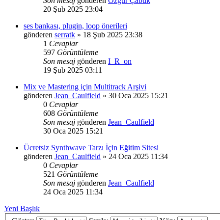
Son mesaj
gönderen
Özgür Çabuk
20 Şub 2025 23:04
ses bankası, plugin, loop önerileri
gönderen
serratk
»
18 Şub 2025 23:38
1
Cevaplar
597
Görüntüleme
Son mesaj
gönderen
I_R_on
19 Şub 2025 03:11
Mix ve Mastering için Multitrack Arşivi
gönderen
Jean_Caulfield
»
30 Oca 2025 15:21
0
Cevaplar
608
Görüntüleme
Son mesaj
gönderen
Jean_Caulfield
30 Oca 2025 15:21
Ücretsiz Synthwave Tarzı İçin Eğitim Sitesi
gönderen
Jean_Caulfield
»
24 Oca 2025 11:34
0
Cevaplar
521
Görüntüleme
Son mesaj
gönderen
Jean_Caulfield
24 Oca 2025 11:34
Yeni Başlık