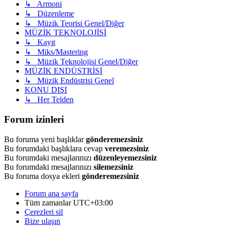
↳ Armoni
↳ Düzenleme
↳ Müzik Teorisi Genel/Diğer
MÜZİK TEKNOLOJİSİ
↳ Kayıt
↳ Miks/Mastering
↳ Müzik Teknolojisi Genel/Diğer
MÜZİK ENDÜSTRİSİ
↳ Müzik Endüstrisi Genel
KONU DIŞI
↳ Her Telden
Forum izinleri
Bu foruma yeni başlıklar
gönderemezsiniz
Bu forumdaki başlıklara cevap
veremezsiniz
Bu forumdaki mesajlarınızı
düzenleyemezsiniz
Bu forumdaki mesajlarınızı
silemezsiniz
Bu foruma dosya ekleri
gönderemezsiniz
Forum ana sayfa
Tüm zamanlar
UTC+03:00
Çerezleri sil
Bize ulaşın