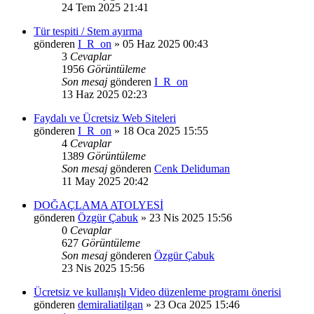
24 Tem 2025 21:41
Tür tespiti / Stem ayırma
gönderen
I_R_on
»
05 Haz 2025 00:43
3
Cevaplar
1956
Görüntüleme
Son mesaj
gönderen
I_R_on
13 Haz 2025 02:23
Faydalı ve Ücretsiz Web Siteleri
gönderen
I_R_on
»
18 Oca 2025 15:55
4
Cevaplar
1389
Görüntüleme
Son mesaj
gönderen
Cenk Deliduman
11 May 2025 20:42
DOĞAÇLAMA ATOLYESİ
gönderen
Özgür Çabuk
»
23 Nis 2025 15:56
0
Cevaplar
627
Görüntüleme
Son mesaj
gönderen
Özgür Çabuk
23 Nis 2025 15:56
Ücretsiz ve kullanışlı Video düzenleme programı önerisi
gönderen
demiraliatilgan
»
23 Oca 2025 15:46