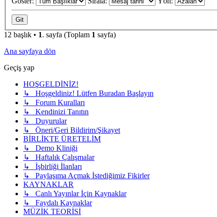
Göster:
Sırala:
Yön:
12 başlık •
1
. sayfa (Toplam
1
sayfa)
Ana sayfaya dön
Geçiş yap
HOŞGELDİNİZ!
↳ Hoşgeldiniz! Lütfen Buradan Başlayın
↳ Forum Kuralları
↳ Kendinizi Tanıtın
↳ Duyurular
↳ Öneri/Geri Bildirim/Şikayet
BİRLİKTE ÜRETELİM
↳ Demo Kliniği
↳ Haftalık Çalışmalar
↳ İşbirliği İlanları
↳ Paylaşıma Açmak İstediğimiz Fikirler
KAYNAKLAR
↳ Canlı Yayınlar İçin Kaynaklar
↳ Faydalı Kaynaklar
MÜZİK TEORİSİ