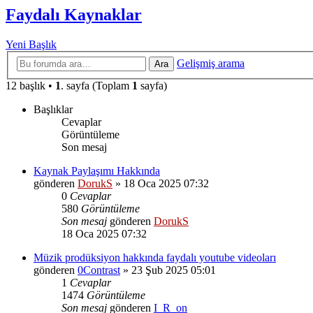
Faydalı Kaynaklar
Yeni Başlık
Gelişmiş arama
Ara
12 başlık •
1
. sayfa (Toplam
1
sayfa)
Başlıklar
Cevaplar
Görüntüleme
Son mesaj
Kaynak Paylaşımı Hakkında
gönderen
DorukS
»
18 Oca 2025 07:32
0
Cevaplar
580
Görüntüleme
Son mesaj
gönderen
DorukS
18 Oca 2025 07:32
Müzik prodüksiyon hakkında faydalı youtube videoları
gönderen
0Contrast
»
23 Şub 2025 05:01
1
Cevaplar
1474
Görüntüleme
Son mesaj
gönderen
I_R_on