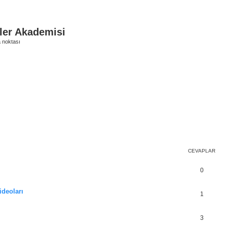
ler Akademisi
 noktası
şmiş arama
CEVAPLAR
0
ideoları
1
3