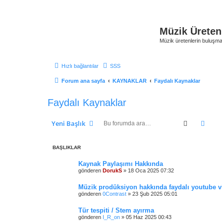
Müzik Üreten
Müzik üretenlerin buluşma
Hızlı bağlantılar
SSS
Forum ana sayfa
KAYNAKLAR
Faydalı Kaynaklar
Faydalı Kaynaklar
Ara
Geli
Yeni Başlık
BAŞLIKLAR
Kaynak Paylaşımı Hakkında
gönderen
DorukS
»
18 Oca 2025 07:32
Müzik prodüksiyon hakkında faydalı youtube v
gönderen
0Contrast
»
23 Şub 2025 05:01
Tür tespiti / Stem ayırma
gönderen
I_R_on
»
05 Haz 2025 00:43