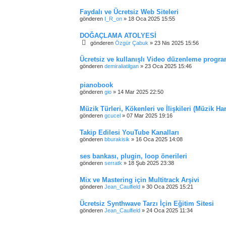
Faydalı ve Ücretsiz Web Siteleri
gönderen
I_R_on
»
18 Oca 2025 15:55
DOĞAÇLAMA ATOLYESİ
gönderen
Özgür Çabuk
»
23 Nis 2025 15:56
Ücretsiz ve kullanışlı Video düzenleme progra
gönderen
demiraliatilgan
»
23 Oca 2025 15:46
pianobook
gönderen
gio
»
14 Mar 2025 22:50
Müzik Türleri, Kökenleri ve İlişkileri (Müzik Har
gönderen
gcucel
»
07 Mar 2025 19:16
Takip Edilesi YouTube Kanalları
gönderen
bburakisik
»
16 Oca 2025 14:08
ses bankası, plugin, loop önerileri
gönderen
serratk
»
18 Şub 2025 23:38
Mix ve Mastering için Multitrack Arşivi
gönderen
Jean_Caulfield
»
30 Oca 2025 15:21
Ücretsiz Synthwave Tarzı İçin Eğitim Sitesi
gönderen
Jean_Caulfield
»
24 Oca 2025 11:34