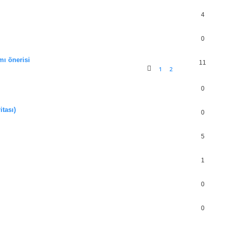
4
0
mı önerisi
11
1
2
0
itası)
0
5
1
0
0