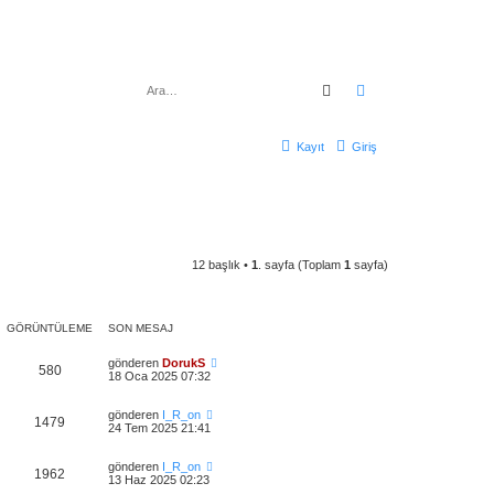
Ara
Gelişmiş arama
Kayıt
Giriş
12 başlık •
1
. sayfa (Toplam
1
sayfa)
GÖRÜNTÜLEME
SON MESAJ
gönderen
DorukS
580
18 Oca 2025 07:32
gönderen
I_R_on
1479
24 Tem 2025 21:41
gönderen
I_R_on
1962
13 Haz 2025 02:23