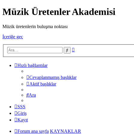
Müzik Üretenler Akademisi
Müzik üretenlerin buluşma noktası
İçeriğe geç
Gelişmiş
Ara
arama
Hızlı bağlantılar
Cevaplanmamış başlıklar
Aktif başlıklar
Ara
SSS
Giriş
Kayıt
Forum ana sayfa
KAYNAKLAR