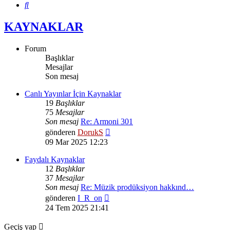
Ara
KAYNAKLAR
Forum
Başlıklar
Mesajlar
Son mesaj
Canlı Yayınlar İçin Kaynaklar
19
Başlıklar
75
Mesajlar
Son mesaj
Re: Armoni 301
Son
gönderen
DorukS
mesajı
09 Mar 2025 12:23
görüntüle
Faydalı Kaynaklar
12
Başlıklar
37
Mesajlar
Son mesaj
Re: Müzik prodüksiyon hakkınd…
Son
gönderen
I_R_on
mesajı
24 Tem 2025 21:41
görüntüle
Geçiş yap