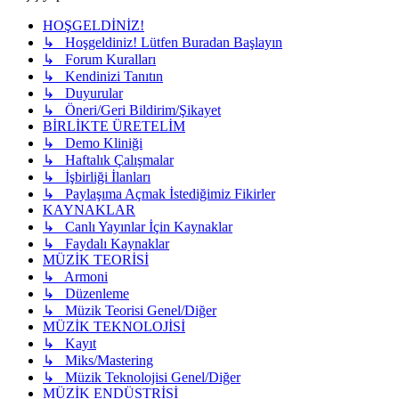
HOŞGELDİNİZ!
↳ Hoşgeldiniz! Lütfen Buradan Başlayın
↳ Forum Kuralları
↳ Kendinizi Tanıtın
↳ Duyurular
↳ Öneri/Geri Bildirim/Şikayet
BİRLİKTE ÜRETELİM
↳ Demo Kliniği
↳ Haftalık Çalışmalar
↳ İşbirliği İlanları
↳ Paylaşıma Açmak İstediğimiz Fikirler
KAYNAKLAR
↳ Canlı Yayınlar İçin Kaynaklar
↳ Faydalı Kaynaklar
MÜZİK TEORİSİ
↳ Armoni
↳ Düzenleme
↳ Müzik Teorisi Genel/Diğer
MÜZİK TEKNOLOJİSİ
↳ Kayıt
↳ Miks/Mastering
↳ Müzik Teknolojisi Genel/Diğer
MÜZİK ENDÜSTRİSİ