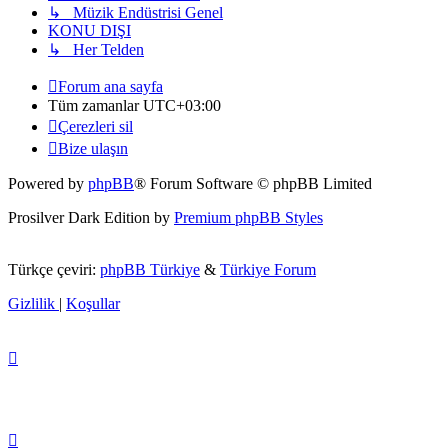
↳ Müzik Endüstrisi Genel
KONU DIŞI
↳ Her Telden
Forum ana sayfa
Tüm zamanlar
UTC+03:00
Çerezleri sil
Bize ulaşın
Powered by
phpBB
® Forum Software © phpBB Limited
Prosilver Dark Edition by
Premium phpBB Styles
Türkçe çeviri:
phpBB Türkiye
&
Türkiye Forum
Gizlilik
|
Koşullar