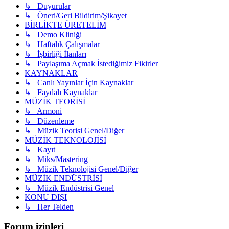
↳ Duyurular
↳ Öneri/Geri Bildirim/Şikayet
BİRLİKTE ÜRETELİM
↳ Demo Kliniği
↳ Haftalık Çalışmalar
↳ İşbirliği İlanları
↳ Paylaşıma Açmak İstediğimiz Fikirler
KAYNAKLAR
↳ Canlı Yayınlar İçin Kaynaklar
↳ Faydalı Kaynaklar
MÜZİK TEORİSİ
↳ Armoni
↳ Düzenleme
↳ Müzik Teorisi Genel/Diğer
MÜZİK TEKNOLOJİSİ
↳ Kayıt
↳ Miks/Mastering
↳ Müzik Teknolojisi Genel/Diğer
MÜZİK ENDÜSTRİSİ
↳ Müzik Endüstrisi Genel
KONU DIŞI
↳ Her Telden
Forum izinleri