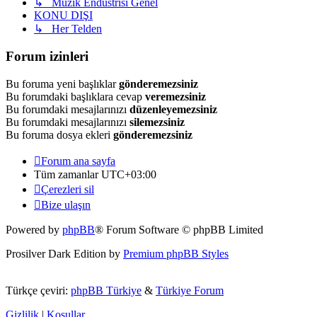
↳ Müzik Endüstrisi Genel
KONU DIŞI
↳ Her Telden
Forum izinleri
Bu foruma yeni başlıklar
gönderemezsiniz
Bu forumdaki başlıklara cevap
veremezsiniz
Bu forumdaki mesajlarınızı
düzenleyemezsiniz
Bu forumdaki mesajlarınızı
silemezsiniz
Bu foruma dosya ekleri
gönderemezsiniz
Forum ana sayfa
Tüm zamanlar
UTC+03:00
Çerezleri sil
Bize ulaşın
Powered by
phpBB
® Forum Software © phpBB Limited
Prosilver Dark Edition by
Premium phpBB Styles
Türkçe çeviri:
phpBB Türkiye
&
Türkiye Forum
Gizlilik
|
Koşullar