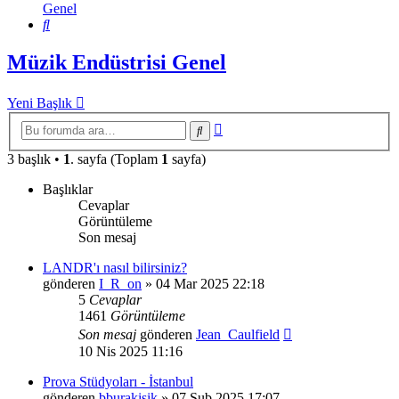
Genel
Ara
Müzik Endüstrisi Genel
Yeni Başlık
Gelişmiş
Ara
arama
3 başlık •
1
. sayfa (Toplam
1
sayfa)
Başlıklar
Cevaplar
Görüntüleme
Son mesaj
LANDR'ı nasıl bilirsiniz?
gönderen
I_R_on
»
04 Mar 2025 22:18
5
Cevaplar
1461
Görüntüleme
Son mesaj
gönderen
Jean_Caulfield
10 Nis 2025 11:16
Prova Stüdyoları - İstanbul
gönderen
bburakisik
»
07 Şub 2025 17:07