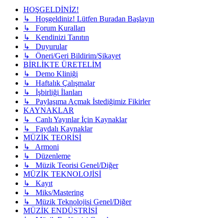
HOŞGELDİNİZ!
↳ Hoşgeldiniz! Lütfen Buradan Başlayın
↳ Forum Kuralları
↳ Kendinizi Tanıtın
↳ Duyurular
↳ Öneri/Geri Bildirim/Şikayet
BİRLİKTE ÜRETELİM
↳ Demo Kliniği
↳ Haftalık Çalışmalar
↳ İşbirliği İlanları
↳ Paylaşıma Açmak İstediğimiz Fikirler
KAYNAKLAR
↳ Canlı Yayınlar İçin Kaynaklar
↳ Faydalı Kaynaklar
MÜZİK TEORİSİ
↳ Armoni
↳ Düzenleme
↳ Müzik Teorisi Genel/Diğer
MÜZİK TEKNOLOJİSİ
↳ Kayıt
↳ Miks/Mastering
↳ Müzik Teknolojisi Genel/Diğer
MÜZİK ENDÜSTRİSİ