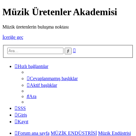
Müzik Üretenler Akademisi
Müzik üretenlerin buluşma noktası
İçeriğe geç
Gelişmiş
Ara
arama
Hızlı bağlantılar
Cevaplanmamış başlıklar
Aktif başlıklar
Ara
SSS
Giriş
Kayıt
Forum ana sayfa
MÜZİK ENDÜSTRİSİ
Müzik Endüstrisi