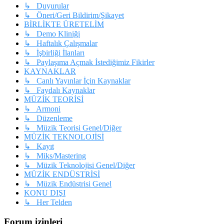
↳ Duyurular
↳ Öneri/Geri Bildirim/Şikayet
BİRLİKTE ÜRETELİM
↳ Demo Kliniği
↳ Haftalık Çalışmalar
↳ İşbirliği İlanları
↳ Paylaşıma Açmak İstediğimiz Fikirler
KAYNAKLAR
↳ Canlı Yayınlar İçin Kaynaklar
↳ Faydalı Kaynaklar
MÜZİK TEORİSİ
↳ Armoni
↳ Düzenleme
↳ Müzik Teorisi Genel/Diğer
MÜZİK TEKNOLOJİSİ
↳ Kayıt
↳ Miks/Mastering
↳ Müzik Teknolojisi Genel/Diğer
MÜZİK ENDÜSTRİSİ
↳ Müzik Endüstrisi Genel
KONU DIŞI
↳ Her Telden
Forum izinleri