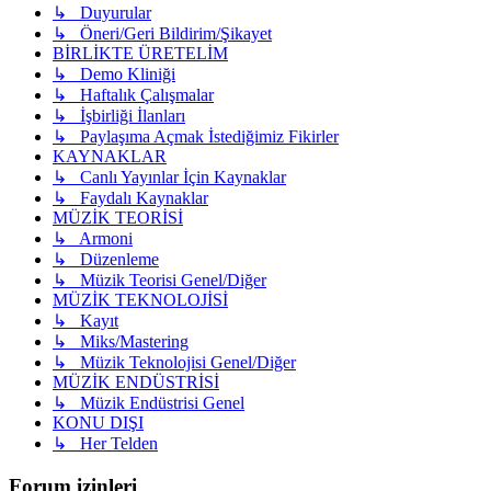
↳ Duyurular
↳ Öneri/Geri Bildirim/Şikayet
BİRLİKTE ÜRETELİM
↳ Demo Kliniği
↳ Haftalık Çalışmalar
↳ İşbirliği İlanları
↳ Paylaşıma Açmak İstediğimiz Fikirler
KAYNAKLAR
↳ Canlı Yayınlar İçin Kaynaklar
↳ Faydalı Kaynaklar
MÜZİK TEORİSİ
↳ Armoni
↳ Düzenleme
↳ Müzik Teorisi Genel/Diğer
MÜZİK TEKNOLOJİSİ
↳ Kayıt
↳ Miks/Mastering
↳ Müzik Teknolojisi Genel/Diğer
MÜZİK ENDÜSTRİSİ
↳ Müzik Endüstrisi Genel
KONU DIŞI
↳ Her Telden
Forum izinleri