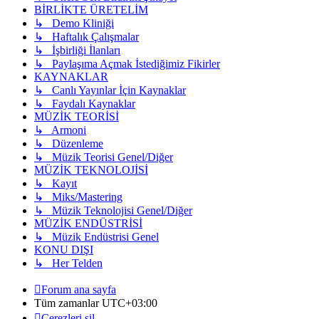
BİRLİKTE ÜRETELİM
↳ Demo Kliniği
↳ Haftalık Çalışmalar
↳ İşbirliği İlanları
↳ Paylaşıma Açmak İstediğimiz Fikirler
KAYNAKLAR
↳ Canlı Yayınlar İçin Kaynaklar
↳ Faydalı Kaynaklar
MÜZİK TEORİSİ
↳ Armoni
↳ Düzenleme
↳ Müzik Teorisi Genel/Diğer
MÜZİK TEKNOLOJİSİ
↳ Kayıt
↳ Miks/Mastering
↳ Müzik Teknolojisi Genel/Diğer
MÜZİK ENDÜSTRİSİ
↳ Müzik Endüstrisi Genel
KONU DIŞI
↳ Her Telden
Forum ana sayfa
Tüm zamanlar
UTC+03:00
Çerezleri sil