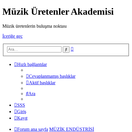
Müzik Üretenler Akademisi
Müzik üretenlerin buluşma noktası
İçeriğe geç
Gelişmiş
Ara
arama
Hızlı bağlantılar
Cevaplanmamış başlıklar
Aktif başlıklar
Ara
SSS
Giriş
Kayıt
Forum ana sayfa
MÜZİK ENDÜSTRİSİ