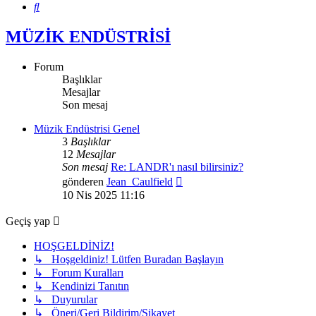
Ara
MÜZİK ENDÜSTRİSİ
Forum
Başlıklar
Mesajlar
Son mesaj
Müzik Endüstrisi Genel
3
Başlıklar
12
Mesajlar
Son mesaj
Re: LANDR'ı nasıl bilirsiniz?
Son
gönderen
Jean_Caulfield
mesajı
10 Nis 2025 11:16
görüntüle
Geçiş yap
HOŞGELDİNİZ!
↳ Hoşgeldiniz! Lütfen Buradan Başlayın
↳ Forum Kuralları
↳ Kendinizi Tanıtın
↳ Duyurular
↳ Öneri/Geri Bildirim/Şikayet