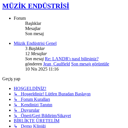
MÜZİK ENDÜSTRİSİ
Forum
Başlıklar
Mesajlar
Son mesaj
Müzik Endüstrisi Genel
3
Başlıklar
12
Mesajlar
Son mesaj
Re: LANDR'ı nasıl bilirsiniz?
gönderen
Jean_Caulfield
Son mesajı görüntüle
10 Nis 2025 11:16
Geçiş yap
HOŞGELDİNİZ!
↳ Hoşgeldiniz! Lütfen Buradan Başlayın
↳ Forum Kuralları
↳ Kendinizi Tanıtın
↳ Duyurular
↳ Öneri/Geri Bildirim/Şikayet
BİRLİKTE ÜRETELİM
↳ Demo Kliniği