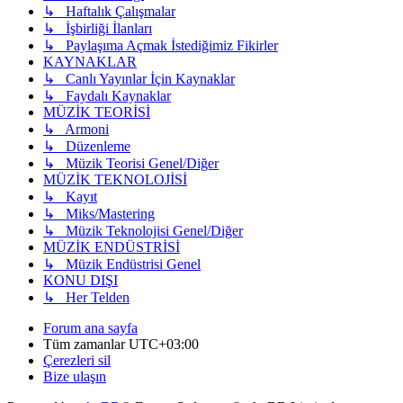
↳ Haftalık Çalışmalar
↳ İşbirliği İlanları
↳ Paylaşıma Açmak İstediğimiz Fikirler
KAYNAKLAR
↳ Canlı Yayınlar İçin Kaynaklar
↳ Faydalı Kaynaklar
MÜZİK TEORİSİ
↳ Armoni
↳ Düzenleme
↳ Müzik Teorisi Genel/Diğer
MÜZİK TEKNOLOJİSİ
↳ Kayıt
↳ Miks/Mastering
↳ Müzik Teknolojisi Genel/Diğer
MÜZİK ENDÜSTRİSİ
↳ Müzik Endüstrisi Genel
KONU DIŞI
↳ Her Telden
Forum ana sayfa
Tüm zamanlar
UTC+03:00
Çerezleri sil
Bize ulaşın