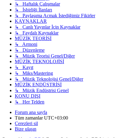
↳ Haftalık Çalışmalar
↳ İşbirliği İlanları
↳ Paylaşıma Açmak İstediğimiz Fikirler
KAYNAKLAR
↳ Canlı Yayınlar İçin Kaynaklar
↳ Faydalı Kaynaklar
MÜZİK TEORİSİ
↳ Armoni
↳ Düzenleme
↳ Müzik Teorisi Genel/Diğer
MÜZİK TEKNOLOJİSİ
↳ Kayıt
↳ Miks/Mastering
↳ Müzik Teknolojisi Genel/Diğer
MÜZİK ENDÜSTRİSİ
↳ Müzik Endüstrisi Genel
KONU DIŞI
↳ Her Telden
Forum ana sayfa
Tüm zamanlar
UTC+03:00
Çerezleri sil
Bize ulaşın