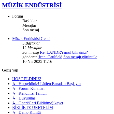
MÜZİK ENDÜSTRİSİ
Forum
Başlıklar
Mesajlar
Son mesaj
Müzik Endüstrisi Genel
3
Başlıklar
12
Mesajlar
Son mesaj
Re: LANDR'ı nasıl bilirsiniz?
gönderen
Jean_Caulfield
Son mesajı görüntüle
10 Nis 2025 11:16
Geçiş yap
HOŞGELDİNİZ!
↳ Hoşgeldiniz! Lütfen Buradan Başlayın
↳ Forum Kuralları
↳ Kendinizi Tanıtın
↳ Duyurular
↳ Öneri/Geri Bildirim/Şikayet
BİRLİKTE ÜRETELİM
↳ Demo Kliniği