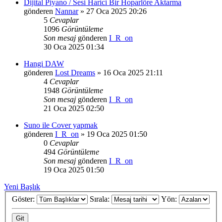
Dijital Piyano / Sesi Harici Bir Hoparlöre Aktarma
gönderen
Nannar
»
27 Oca 2025 20:26
5
Cevaplar
1096
Görüntüleme
Son mesaj
gönderen
I_R_on
30 Oca 2025 01:34
Hangi DAW
gönderen
Lost Dreams
»
16 Oca 2025 21:11
4
Cevaplar
1948
Görüntüleme
Son mesaj
gönderen
I_R_on
21 Oca 2025 02:50
Suno ile Cover yapmak
gönderen
I_R_on
»
19 Oca 2025 01:50
0
Cevaplar
494
Görüntüleme
Son mesaj
gönderen
I_R_on
19 Oca 2025 01:50
Yeni Başlık
Göster:
Sırala:
Yön: