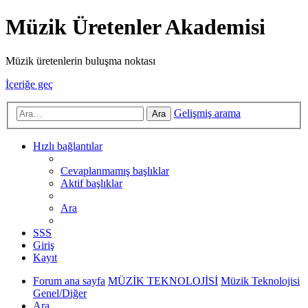
Müzik Üretenler Akademisi
Müzik üretenlerin buluşma noktası
İçeriğe geç
Gelişmiş arama
Ara
Hızlı bağlantılar
Cevaplanmamış başlıklar
Aktif başlıklar
Ara
SSS
Giriş
Kayıt
Forum ana sayfa
MÜZİK TEKNOLOJİSİ
Müzik Teknolojisi
Genel/Diğer
Ara