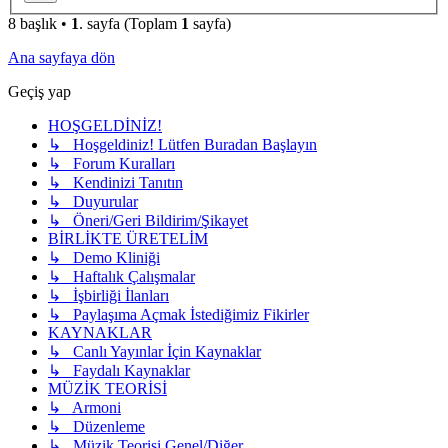
8 başlık •
1
. sayfa (Toplam
1
sayfa)
Ana sayfaya dön
Geçiş yap
HOŞGELDİNİZ!
↳ Hoşgeldiniz! Lütfen Buradan Başlayın
↳ Forum Kuralları
↳ Kendinizi Tanıtın
↳ Duyurular
↳ Öneri/Geri Bildirim/Şikayet
BİRLİKTE ÜRETELİM
↳ Demo Kliniği
↳ Haftalık Çalışmalar
↳ İşbirliği İlanları
↳ Paylaşıma Açmak İstediğimiz Fikirler
KAYNAKLAR
↳ Canlı Yayınlar İçin Kaynaklar
↳ Faydalı Kaynaklar
MÜZİK TEORİSİ
↳ Armoni
↳ Düzenleme
↳ Müzik Teorisi Genel/Diğer