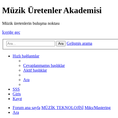
Müzik Üretenler Akademisi
Müzik üretenlerin buluşma noktası
İçeriğe geç
Gelişmiş arama
Ara
Hızlı bağlantılar
Cevaplanmamış başlıklar
Aktif başlıklar
Ara
SSS
Giriş
Kayıt
Forum ana sayfa
MÜZİK TEKNOLOJİSİ
Miks/Mastering
Ara