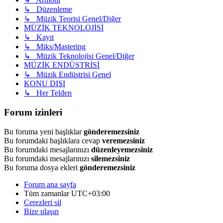
↳ Düzenleme
↳ Müzik Teorisi Genel/Diğer
MÜZİK TEKNOLOJİSİ
↳ Kayıt
↳ Miks/Mastering
↳ Müzik Teknolojisi Genel/Diğer
MÜZİK ENDÜSTRİSİ
↳ Müzik Endüstrisi Genel
KONU DIŞI
↳ Her Telden
Forum izinleri
Bu foruma yeni başlıklar
gönderemezsiniz
Bu forumdaki başlıklara cevap
veremezsiniz
Bu forumdaki mesajlarınızı
düzenleyemezsiniz
Bu forumdaki mesajlarınızı
silemezsiniz
Bu foruma dosya ekleri
gönderemezsiniz
Forum ana sayfa
Tüm zamanlar
UTC+03:00
Çerezleri sil
Bize ulaşın