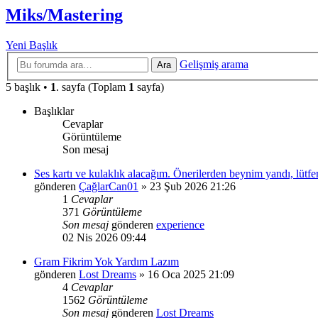
Miks/Mastering
Yeni Başlık
Gelişmiş arama
Ara
5 başlık •
1
. sayfa (Toplam
1
sayfa)
Başlıklar
Cevaplar
Görüntüleme
Son mesaj
Ses kartı ve kulaklık alacağım. Önerilerden beynim yandı, lütfe
gönderen
ÇağlarCan01
»
23 Şub 2026 21:26
1
Cevaplar
371
Görüntüleme
Son mesaj
gönderen
experience
02 Nis 2026 09:44
Gram Fikrim Yok Yardım Lazım
gönderen
Lost Dreams
»
16 Oca 2025 21:09
4
Cevaplar
1562
Görüntüleme
Son mesaj
gönderen
Lost Dreams