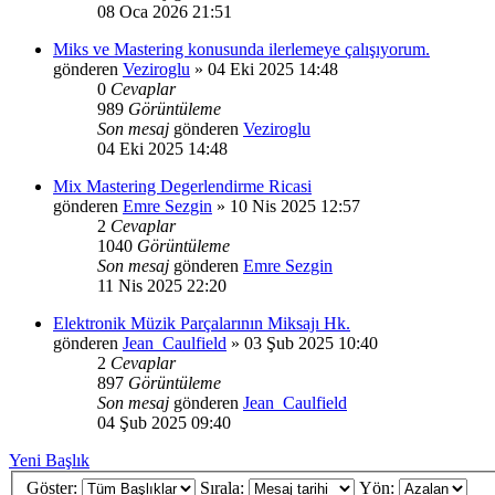
08 Oca 2026 21:51
Miks ve Mastering konusunda ilerlemeye çalışıyorum.
gönderen
Veziroglu
»
04 Eki 2025 14:48
0
Cevaplar
989
Görüntüleme
Son mesaj
gönderen
Veziroglu
04 Eki 2025 14:48
Mix Mastering Degerlendirme Ricasi
gönderen
Emre Sezgin
»
10 Nis 2025 12:57
2
Cevaplar
1040
Görüntüleme
Son mesaj
gönderen
Emre Sezgin
11 Nis 2025 22:20
Elektronik Müzik Parçalarının Miksajı Hk.
gönderen
Jean_Caulfield
»
03 Şub 2025 10:40
2
Cevaplar
897
Görüntüleme
Son mesaj
gönderen
Jean_Caulfield
04 Şub 2025 09:40
Yeni Başlık
Göster:
Sırala:
Yön: