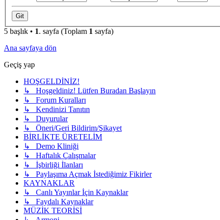
5 başlık •
1
. sayfa (Toplam
1
sayfa)
Ana sayfaya dön
Geçiş yap
HOŞGELDİNİZ!
↳ Hoşgeldiniz! Lütfen Buradan Başlayın
↳ Forum Kuralları
↳ Kendinizi Tanıtın
↳ Duyurular
↳ Öneri/Geri Bildirim/Şikayet
BİRLİKTE ÜRETELİM
↳ Demo Kliniği
↳ Haftalık Çalışmalar
↳ İşbirliği İlanları
↳ Paylaşıma Açmak İstediğimiz Fikirler
KAYNAKLAR
↳ Canlı Yayınlar İçin Kaynaklar
↳ Faydalı Kaynaklar
MÜZİK TEORİSİ
↳ Armoni