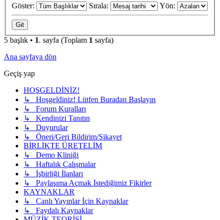
Göster:
Sırala:
Yön:
5 başlık •
1
. sayfa (Toplam
1
sayfa)
Ana sayfaya dön
Geçiş yap
HOŞGELDİNİZ!
↳ Hoşgeldiniz! Lütfen Buradan Başlayın
↳ Forum Kuralları
↳ Kendinizi Tanıtın
↳ Duyurular
↳ Öneri/Geri Bildirim/Şikayet
BİRLİKTE ÜRETELİM
↳ Demo Kliniği
↳ Haftalık Çalışmalar
↳ İşbirliği İlanları
↳ Paylaşıma Açmak İstediğimiz Fikirler
KAYNAKLAR
↳ Canlı Yayınlar İçin Kaynaklar
↳ Faydalı Kaynaklar
MÜZİK TEORİSİ