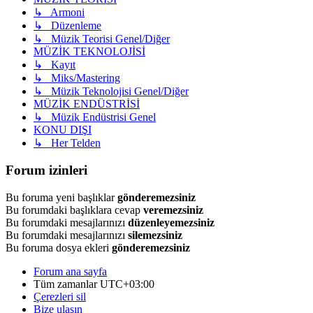
↳ Armoni
↳ Düzenleme
↳ Müzik Teorisi Genel/Diğer
MÜZİK TEKNOLOJİSİ
↳ Kayıt
↳ Miks/Mastering
↳ Müzik Teknolojisi Genel/Diğer
MÜZİK ENDÜSTRİSİ
↳ Müzik Endüstrisi Genel
KONU DIŞI
↳ Her Telden
Forum izinleri
Bu foruma yeni başlıklar
gönderemezsiniz
Bu forumdaki başlıklara cevap
veremezsiniz
Bu forumdaki mesajlarınızı
düzenleyemezsiniz
Bu forumdaki mesajlarınızı
silemezsiniz
Bu foruma dosya ekleri
gönderemezsiniz
Forum ana sayfa
Tüm zamanlar
UTC+03:00
Çerezleri sil
Bize ulaşın