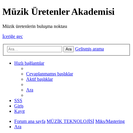
Müzik Üretenler Akademisi
Müzik üretenlerin buluşma noktası
İçeriğe geç
Gelişmiş arama
Ara
Hızlı bağlantılar
Cevaplanmamış başlıklar
Aktif başlıklar
Ara
SSS
Giriş
Kayıt
Forum ana sayfa
MÜZİK TEKNOLOJİSİ
Miks/Mastering
Ara