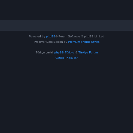
Powered by
phpBB
® Forum Software © phpBB Limited
Prosilver Dark Edition by
Premium phpBB Styles
Türkçe çeviri:
phpBB Türkiye
&
Türkiye Forum
Gizlilik
|
Koşullar