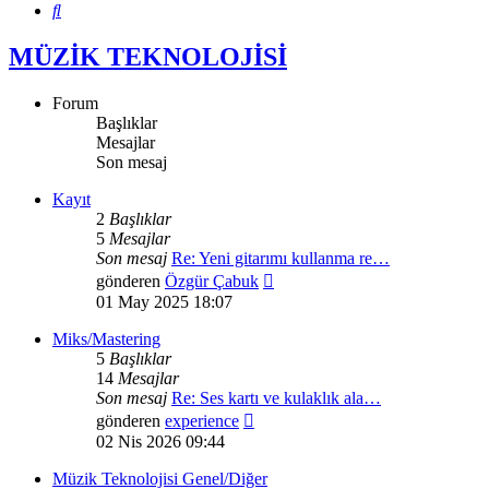
Ara
MÜZİK TEKNOLOJİSİ
Forum
Başlıklar
Mesajlar
Son mesaj
Kayıt
2
Başlıklar
5
Mesajlar
Son mesaj
Re: Yeni gitarımı kullanma re…
Son
gönderen
Özgür Çabuk
mesajı
01 May 2025 18:07
görüntüle
Miks/Mastering
5
Başlıklar
14
Mesajlar
Son mesaj
Re: Ses kartı ve kulaklık ala…
Son
gönderen
experience
mesajı
02 Nis 2026 09:44
görüntüle
Müzik Teknolojisi Genel/Diğer