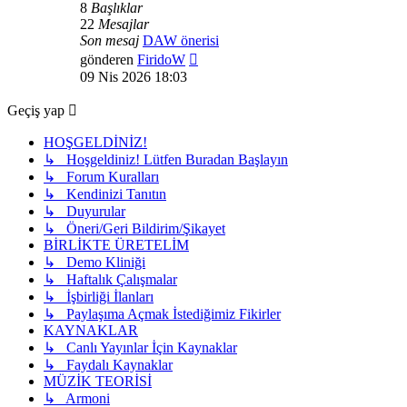
8
Başlıklar
22
Mesajlar
Son mesaj
DAW önerisi
Son
gönderen
FiridoW
mesajı
09 Nis 2026 18:03
görüntüle
Geçiş yap
HOŞGELDİNİZ!
↳ Hoşgeldiniz! Lütfen Buradan Başlayın
↳ Forum Kuralları
↳ Kendinizi Tanıtın
↳ Duyurular
↳ Öneri/Geri Bildirim/Şikayet
BİRLİKTE ÜRETELİM
↳ Demo Kliniği
↳ Haftalık Çalışmalar
↳ İşbirliği İlanları
↳ Paylaşıma Açmak İstediğimiz Fikirler
KAYNAKLAR
↳ Canlı Yayınlar İçin Kaynaklar
↳ Faydalı Kaynaklar
MÜZİK TEORİSİ
↳ Armoni