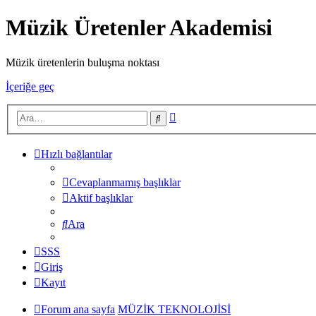
Müzik Üretenler Akademisi
Müzik üretenlerin buluşma noktası
İçeriğe geç
Gelişmiş
Ara
arama
Hızlı bağlantılar
Cevaplanmamış başlıklar
Aktif başlıklar
Ara
SSS
Giriş
Kayıt
Forum ana sayfa
MÜZİK TEKNOLOJİSİ