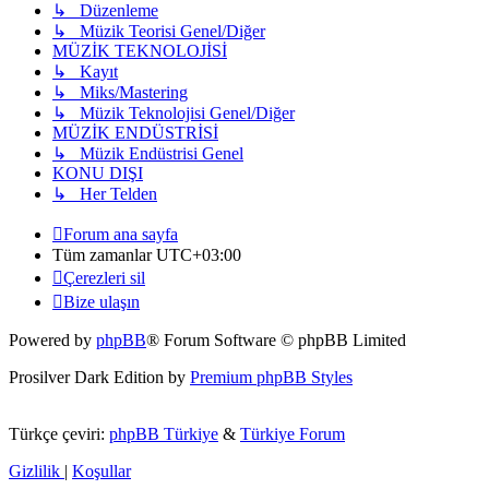
↳ Düzenleme
↳ Müzik Teorisi Genel/Diğer
MÜZİK TEKNOLOJİSİ
↳ Kayıt
↳ Miks/Mastering
↳ Müzik Teknolojisi Genel/Diğer
MÜZİK ENDÜSTRİSİ
↳ Müzik Endüstrisi Genel
KONU DIŞI
↳ Her Telden
Forum ana sayfa
Tüm zamanlar
UTC+03:00
Çerezleri sil
Bize ulaşın
Powered by
phpBB
® Forum Software © phpBB Limited
Prosilver Dark Edition by
Premium phpBB Styles
Türkçe çeviri:
phpBB Türkiye
&
Türkiye Forum
Gizlilik
|
Koşullar