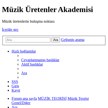
Müzik Üretenler Akademisi
Müzik üretenlerin buluşma noktası
İçeriğe geç
Gelişmiş arama
Ara
Hızlı bağlantılar
Cevaplanmamış başlıklar
Aktif başlıklar
Ara
SSS
Giriş
Kayıt
Forum ana sayfa
MÜZİK TEORİSİ
Müzik Teorisi
Genel/Diğer
Ara