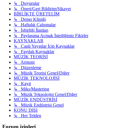
↳ Duyurular
↳ Öneri/Geri Bildirim/Şikayet
BİRLİKTE ÜRETELİM
↳ Demo Kliniği
↳ Haftalık Çalışmalar
↳ İşbirliği İlanları
↳ Paylaşıma Açmak İstediğimiz Fikirler
KAYNAKLAR
↳ Canlı Yayınlar İçin Kaynaklar
↳ Faydalı Kaynaklar
MÜZİK TEORİSİ
↳ Armoni
↳ Düzenleme
↳ Müzik Teorisi Genel/Diğer
MÜZİK TEKNOLOJİSİ
↳ Kayıt
↳ Miks/Mastering
↳ Müzik Teknolojisi Genel/Diğer
MÜZİK ENDÜSTRİSİ
↳ Müzik Endüstrisi Genel
KONU DIŞI
↳ Her Telden
Forum izinleri