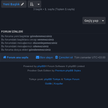
Yeni Başlık
3 başlık •
1
. sayfa (Toplam
1
sayfa)
Geçiş yap
FORUM IZINLERI
Bu foruma yeni başlıklar
gönderemezsiniz
Bu forumdaki başlıklara cevap
veremezsiniz
Bu forumdaki mesajlarınızı
düzenleyemezsiniz
Bu forumdaki mesajlarınızı
silemezsiniz
Bu foruma dosya ekleri
gönderemezsiniz
Forum ana sayfa
Bize ulaşın
Çerezleri sil
Tüm zamanlar
UTC+03:00
Powered by
phpBB
® Forum Software © phpBB Limited
Prosilver Dark Edition by
Premium phpBB Styles
Türkçe çeviri:
phpBB Türkiye
&
Türkiye Forum
Gizlilik
|
Koşullar