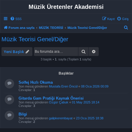
Müzik Üretenler Akademisi
SSS
Kayıt
Giriş
A
Forum ana sayfa
MÜZİK TEORİSİ
Müzik Teorisi Genel/Diğer
r
Müzik Teorisi Genel/Diğer
a
Ara
Gelişmiş arama
Yeni Başlık
3 başlık •
1
. sayfa (Toplam
1
sayfa)
Başlıklar
Solfej Hızlı Okuma
Son mesaj gönderen
Mustafa Eren Öncül
«
08 Oca 2026 00:09
Cevaplar:
1
Gitarda Gam Pratiği Kaynak Önerisi
Son mesaj gönderen
Özgür Çabuk
«
01 May 2025 18:14
Cevaplar:
3
Bilgi
Son mesaj gönderen
galipkerembayat
«
23 Oca 2025 18:38
Cevaplar:
2