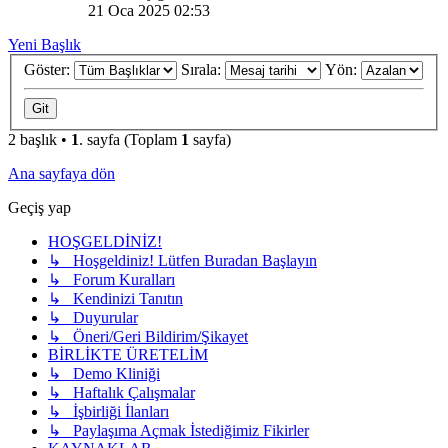
21 Oca 2025 02:53
Yeni Başlık
Göster:
Sırala:
Yön:
2 başlık •
1
. sayfa (Toplam
1
sayfa)
Ana sayfaya dön
Geçiş yap
HOŞGELDİNİZ!
↳ Hoşgeldiniz! Lütfen Buradan Başlayın
↳ Forum Kuralları
↳ Kendinizi Tanıtın
↳ Duyurular
↳ Öneri/Geri Bildirim/Şikayet
BİRLİKTE ÜRETELİM
↳ Demo Kliniği
↳ Haftalık Çalışmalar
↳ İşbirliği İlanları
↳ Paylaşıma Açmak İstediğimiz Fikirler