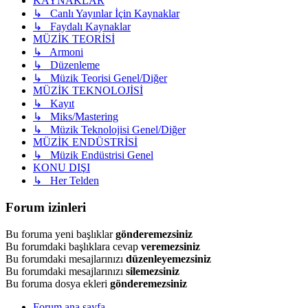
KAYNAKLAR
↳ Canlı Yayınlar İçin Kaynaklar
↳ Faydalı Kaynaklar
MÜZİK TEORİSİ
↳ Armoni
↳ Düzenleme
↳ Müzik Teorisi Genel/Diğer
MÜZİK TEKNOLOJİSİ
↳ Kayıt
↳ Miks/Mastering
↳ Müzik Teknolojisi Genel/Diğer
MÜZİK ENDÜSTRİSİ
↳ Müzik Endüstrisi Genel
KONU DIŞI
↳ Her Telden
Forum izinleri
Bu foruma yeni başlıklar
gönderemezsiniz
Bu forumdaki başlıklara cevap
veremezsiniz
Bu forumdaki mesajlarınızı
düzenleyemezsiniz
Bu forumdaki mesajlarınızı
silemezsiniz
Bu foruma dosya ekleri
gönderemezsiniz
Forum ana sayfa