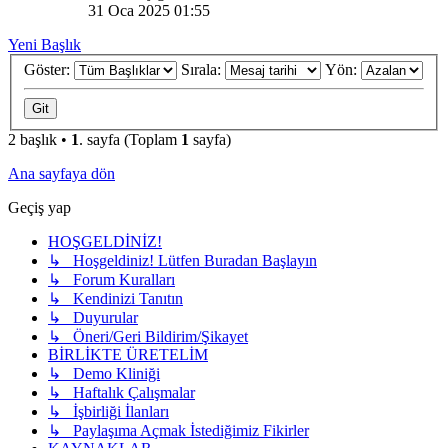
31 Oca 2025 01:55
Yeni Başlık
Göster:
Sırala:
Yön:
2 başlık •
1
. sayfa (Toplam
1
sayfa)
Ana sayfaya dön
Geçiş yap
HOŞGELDİNİZ!
↳ Hoşgeldiniz! Lütfen Buradan Başlayın
↳ Forum Kuralları
↳ Kendinizi Tanıtın
↳ Duyurular
↳ Öneri/Geri Bildirim/Şikayet
BİRLİKTE ÜRETELİM
↳ Demo Kliniği
↳ Haftalık Çalışmalar
↳ İşbirliği İlanları
↳ Paylaşıma Açmak İstediğimiz Fikirler