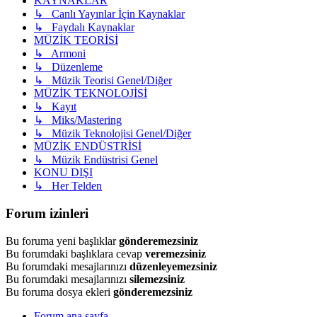
KAYNAKLAR
↳ Canlı Yayınlar İçin Kaynaklar
↳ Faydalı Kaynaklar
MÜZİK TEORİSİ
↳ Armoni
↳ Düzenleme
↳ Müzik Teorisi Genel/Diğer
MÜZİK TEKNOLOJİSİ
↳ Kayıt
↳ Miks/Mastering
↳ Müzik Teknolojisi Genel/Diğer
MÜZİK ENDÜSTRİSİ
↳ Müzik Endüstrisi Genel
KONU DIŞI
↳ Her Telden
Forum izinleri
Bu foruma yeni başlıklar
gönderemezsiniz
Bu forumdaki başlıklara cevap
veremezsiniz
Bu forumdaki mesajlarınızı
düzenleyemezsiniz
Bu forumdaki mesajlarınızı
silemezsiniz
Bu foruma dosya ekleri
gönderemezsiniz
Forum ana sayfa