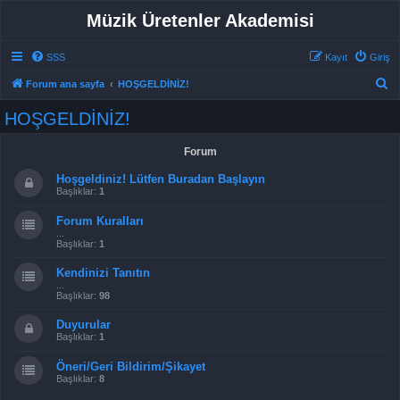
Müzik Üretenler Akademisi
SSS
Kayıt
Giriş
A
Forum ana sayfa
HOŞGELDİNİZ!
r
HOŞGELDİNİZ!
a
Forum
Hoşgeldiniz! Lütfen Buradan Başlayın
Başlıklar:
1
Forum Kuralları
...
Başlıklar:
1
Kendinizi Tanıtın
...
Başlıklar:
98
Duyurular
Başlıklar:
1
Öneri/Geri Bildirim/Şikayet
Başlıklar:
8