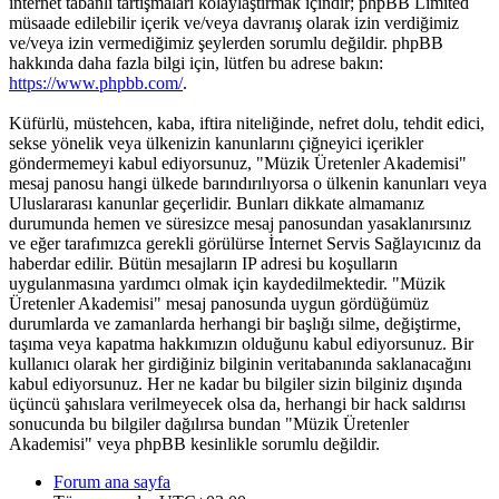
internet tabanlı tartışmaları kolaylaştırmak içindir; phpBB Limited
müsaade edilebilir içerik ve/veya davranış olarak izin verdiğimiz
ve/veya izin vermediğimiz şeylerden sorumlu değildir. phpBB
hakkında daha fazla bilgi için, lütfen bu adrese bakın:
https://www.phpbb.com/
.
Küfürlü, müstehcen, kaba, iftira niteliğinde, nefret dolu, tehdit edici,
sekse yönelik veya ülkenizin kanunlarını çiğneyici içerikler
göndermemeyi kabul ediyorsunuz, "Müzik Üretenler Akademisi"
mesaj panosu hangi ülkede barındırılıyorsa o ülkenin kanunları veya
Uluslararası kanunlar geçerlidir. Bunları dikkate almamanız
durumunda hemen ve süresizce mesaj panosundan yasaklanırsınız
ve eğer tarafımızca gerekli görülürse İnternet Servis Sağlayıcınız da
haberdar edilir. Bütün mesajların IP adresi bu koşulların
uygulanmasına yardımcı olmak için kaydedilmektedir. "Müzik
Üretenler Akademisi" mesaj panosunda uygun gördüğümüz
durumlarda ve zamanlarda herhangi bir başlığı silme, değiştirme,
taşıma veya kapatma hakkımızın olduğunu kabul ediyorsunuz. Bir
kullanıcı olarak her girdiğiniz bilginin veritabanında saklanacağını
kabul ediyorsunuz. Her ne kadar bu bilgiler sizin bilginiz dışında
üçüncü şahıslara verilmeyecek olsa da, herhangi bir hack saldırısı
sonucunda bu bilgiler dağılırsa bundan "Müzik Üretenler
Akademisi" veya phpBB kesinlikle sorumlu değildir.
Forum ana sayfa