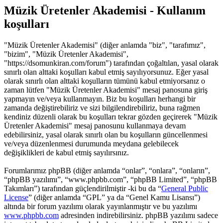
Müzik Üretenler Akademisi - Kullanım
koşulları
"Müzik Üretenler Akademisi" (diğer anlamda "biz", "tarafımız",
"bizim", "Müzik Üretenler Akademisi",
"https://dsomunkiran.com/forum") tarafından çoğaltılan, yasal olarak
sınırlı olan alttaki koşulları kabul etmiş sayılıyorsunuz. Eğer yasal
olarak sınırlı olan alttaki koşulların tümünü kabul etmiyorsanız o
zaman lütfen "Müzik Üretenler Akademisi" mesaj panosuna giriş
yapmayın ve/veya kullanmayın. Biz bu koşulları herhangi bir
zamanda değiştirebiliriz ve sizi bilgilendirebiliriz, buna rağmen
kendiniz düzenli olarak bu koşulları tekrar gözden geçirerek "Müzik
Üretenler Akademisi" mesaj panosunu kullanmaya devam
edebilirsiniz, yasal olarak sınırlı olan bu koşulların güncellenmesi
ve/veya düzenlenmesi durumunda meydana gelebilecek
değişiklikleri de kabul etmiş sayılırsınız.
Forumlarımız phpBB (diğer anlamda “onlar”, “onlara”, “onların”,
“phpBB yazılımı”, “www.phpbb.com”, “phpBB Limited”, “phpBB
Takımları”) tarafından güçlendirilmiştir -ki bu da “
General Public
License
” (diğer anlamda “GPL” ya da “Genel Kamu Lisansı”)
altında bir forum yazılımı olarak yayınlanmıştır ve bu yazılımı
www.phpbb.com
adresinden indirebilirsiniz. phpBB yazılımı sadece