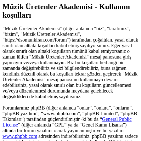
Müzik Üretenler Akademisi - Kullanım
koşulları
"Müzik Üretenler Akademisi" (diğer anlamda "biz", "tarafımız",
"bizim", "Müzik Üretenler Akademisi",
"https://dsomunkiran.com/forum") tarafından çoğaltılan, yasal olarak
sınırlı olan alttaki koşulları kabul etmiş sayılıyorsunuz. Eğer yasal
olarak sınırlı olan alttaki koşulların tümünü kabul etmiyorsanız o
zaman lütfen "Müzik Üretenler Akademisi" mesaj panosuna giriş
yapmayın ve/veya kullanmayın. Biz bu koşulları herhangi bir
zamanda değiştirebiliriz ve sizi bilgilendirebiliriz, buna rağmen
kendiniz düzenli olarak bu koşulları tekrar gözden geçirerek "Müzik
Üretenler Akademisi" mesaj panosunu kullanmaya devam
edebilirsiniz, yasal olarak sınırlı olan bu koşulların güncellenmesi
ve/veya düzenlenmesi durumunda meydana gelebilecek
değişiklikleri de kabul etmiş sayılırsınız.
Forumlarımız phpBB (diğer anlamda “onlar”, “onlara”, “onların”,
“phpBB yazılımı”, “www.phpbb.com”, “phpBB Limited”, “phpBB
Takımları”) tarafından güçlendirilmiştir -ki bu da “
General Public
License
” (diğer anlamda “GPL” ya da “Genel Kamu Lisansı”)
altında bir forum yazılımı olarak yayınlanmıştır ve bu yazılımı
www.phpbb.com
adresinden indirebilirsiniz. phpBB yazılımı sadece