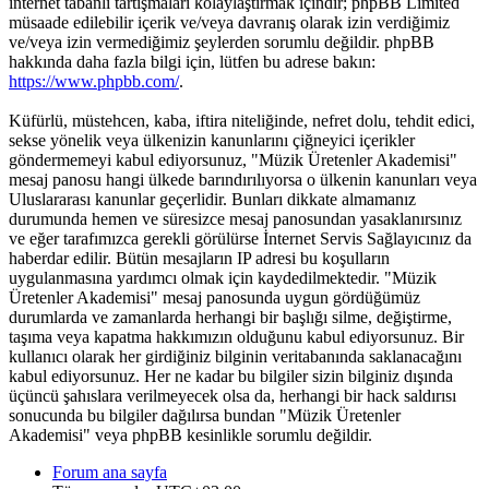
internet tabanlı tartışmaları kolaylaştırmak içindir; phpBB Limited
müsaade edilebilir içerik ve/veya davranış olarak izin verdiğimiz
ve/veya izin vermediğimiz şeylerden sorumlu değildir. phpBB
hakkında daha fazla bilgi için, lütfen bu adrese bakın:
https://www.phpbb.com/
.
Küfürlü, müstehcen, kaba, iftira niteliğinde, nefret dolu, tehdit edici,
sekse yönelik veya ülkenizin kanunlarını çiğneyici içerikler
göndermemeyi kabul ediyorsunuz, "Müzik Üretenler Akademisi"
mesaj panosu hangi ülkede barındırılıyorsa o ülkenin kanunları veya
Uluslararası kanunlar geçerlidir. Bunları dikkate almamanız
durumunda hemen ve süresizce mesaj panosundan yasaklanırsınız
ve eğer tarafımızca gerekli görülürse İnternet Servis Sağlayıcınız da
haberdar edilir. Bütün mesajların IP adresi bu koşulların
uygulanmasına yardımcı olmak için kaydedilmektedir. "Müzik
Üretenler Akademisi" mesaj panosunda uygun gördüğümüz
durumlarda ve zamanlarda herhangi bir başlığı silme, değiştirme,
taşıma veya kapatma hakkımızın olduğunu kabul ediyorsunuz. Bir
kullanıcı olarak her girdiğiniz bilginin veritabanında saklanacağını
kabul ediyorsunuz. Her ne kadar bu bilgiler sizin bilginiz dışında
üçüncü şahıslara verilmeyecek olsa da, herhangi bir hack saldırısı
sonucunda bu bilgiler dağılırsa bundan "Müzik Üretenler
Akademisi" veya phpBB kesinlikle sorumlu değildir.
Forum ana sayfa