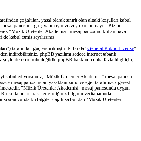
ndan çoğaltılan, yasal olarak sınırlı olan alttaki koşulları kabul
i" mesaj panosuna giriş yapmayın ve/veya kullanmayın. Biz bu
 geçirerek "Müzik Üretenler Akademisi" mesaj panosunu kullanmaya
 de kabul etmiş sayılırsınız.
) tarafından güçlendirilmiştir -ki bu da “
General Public License
”
den indirebilirsiniz. phpBB yazılımı sadece internet tabanlı
iz şeylerden sorumlu değildir. phpBB hakkında daha fazla bilgi için,
rmemeyi kabul ediyorsunuz, "Müzik Üretenler Akademisi" mesaj panosu
sizce mesaj panosundan yasaklanırsınız ve eğer tarafımızca gerekli
dedilmektedir. "Müzik Üretenler Akademisi" mesaj panosunda uygun
 kullanıcı olarak her girdiğiniz bilginin veritabanında
dırısı sonucunda bu bilgiler dağılırsa bundan "Müzik Üretenler