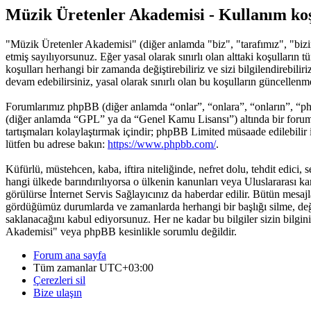
Müzik Üretenler Akademisi - Kullanım koş
"Müzik Üretenler Akademisi" (diğer anlamda "biz", "tarafımız", "bizim
etmiş sayılıyorsunuz. Eğer yasal olarak sınırlı olan alttaki koşulla
koşulları herhangi bir zamanda değiştirebiliriz ve sizi bilgilendireb
devam edebilirsiniz, yasal olarak sınırlı olan bu koşulların güncelle
Forumlarımız phpBB (diğer anlamda “onlar”, “onlara”, “onların”, “p
(diğer anlamda “GPL” ya da “Genel Kamu Lisansı”) altında bir forum 
tartışmaları kolaylaştırmak içindir; phpBB Limited müsaade edilebilir
lütfen bu adrese bakın:
https://www.phpbb.com/
.
Küfürlü, müstehcen, kaba, iftira niteliğinde, nefret dolu, tehdit edi
hangi ülkede barındırılıyorsa o ülkenin kanunları veya Uluslararası 
görülürse İnternet Servis Sağlayıcınız da haberdar edilir. Bütün mes
gördüğümüz durumlarda ve zamanlarda herhangi bir başlığı silme, deği
saklanacağını kabul ediyorsunuz. Her ne kadar bu bilgiler sizin bilgin
Akademisi" veya phpBB kesinlikle sorumlu değildir.
Forum ana sayfa
Tüm zamanlar
UTC+03:00
Çerezleri sil
Bize ulaşın