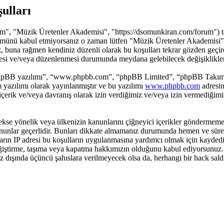
ulları
", "Müzik Üretenler Akademisi", "https://dsomunkiran.com/forum") tarafı
rın tümünü kabul etmiyorsanız o zaman lütfen "Müzik Üretenler Akademis
iliriz, buna rağmen kendiniz düzenli olarak bu koşulları tekrar gözden
nmesi ve/veya düzenlenmesi durumunda meydana gelebilecek değişiklikleri
hpBB yazılımı”, “www.phpbb.com”, “phpBB Limited”, “phpBB Takımları”
yazılımı olarak yayınlanmıştır ve bu yazılımı
www.phpbb.com
adresin
 içerik ve/veya davranış olarak izin verdiğimiz ve/veya izin vermediğim
ci, sekse yönelik veya ülkenizin kanunlarını çiğneyici içerikler gönde
kanunlar geçerlidir. Bunları dikkate almamanız durumunda hemen ve süre
ajların IP adresi bu koşulların uygulanmasına yardımcı olmak için kay
ştirme, taşıma veya kapatma hakkımızın olduğunu kabul ediyorsunuz. Bir
iz dışında üçüncü şahıslara verilmeyecek olsa da, herhangi bir hack sal