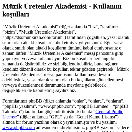
Müzik Üretenler Akademisi - Kullanım
koşulları
"Müzik Üretenler Akademisi" (diğer anlamda "biz", "tarafımız",
"bizim", "Müzik Üretenler Akademisi",
"https://dsomunkiran.com/forum") tarafından çoğaltılan, yasal olarak
sınırlı olan alttaki koşulları kabul etmiş sayılıyorsunuz. Eğer yasal
olarak sınırlı olan alttaki koşulların tümünü kabul etmiyorsanız o
zaman lütfen "Müzik Üretenler Akademisi" mesaj panosuna giriş
yapmayın ve/veya kullanmayın. Biz bu koşulları herhangi bir
zamanda değiştirebiliriz ve sizi bilgilendirebiliriz, buna rağmen
kendiniz düzenli olarak bu koşulları tekrar gözden geçirerek "Müzik
Üretenler Akademisi" mesaj panosunu kullanmaya devam
edebilirsiniz, yasal olarak sınırlı olan bu koşulların güncellenmesi
ve/veya düzenlenmesi durumunda meydana gelebilecek
değişiklikleri de kabul etmiş sayılırsınız.
Forumlarımız phpBB (diğer anlamda “onlar”, “onlara”, “onların”,
“phpBB yazılımı”, “www.phpbb.com”, “phpBB Limited”, “phpBB
Takımları”) tarafından güçlendirilmiştir -ki bu da “
General Public
License
” (diğer anlamda “GPL” ya da “Genel Kamu Lisansı”)
altında bir forum yazılımı olarak yayınlanmıştır ve bu yazılımı
www.phpbb.com
adresinden indirebilirsiniz. phpBB yazılımı sadece