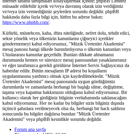
internet tabanlı tartışmaları kolaylaştırmak içindir; phpBB Limited
müsaade edilebilir içerik ve/veya davranış olarak izin verdiğimiz
ve/veya izin vermediğimiz şeylerden sorumlu değildir. phpBB
hakkında daha fazla bilgi için, lütfen bu adrese bakın:
https://www.phpbb.com/
.
Küfürlü, müstehcen, kaba, iftira niteliğinde, nefret dolu, tehdit edici,
sekse yönelik veya ülkenizin kanunlarını çiğneyici içerikler
göndermemeyi kabul ediyorsunuz, "Müzik Üretenler Akademisi"
mesaj panosu hangi ülkede barındırılıyorsa o ülkenin kanunları veya
Uluslararası kanunlar geçerlidir. Bunları dikkate almamanız
durumunda hemen ve süresizce mesaj panosundan yasaklanırsınız
ve eğer tarafımızca gerekli görülürse İnternet Servis Sağlayıcınız da
haberdar edilir. Bütün mesajların IP adresi bu koşulların
uygulanmasına yardımcı olmak için kaydedilmektedir. "Müzik
Üretenler Akademisi" mesaj panosunda uygun gördüğümüz
durumlarda ve zamanlarda herhangi bir başlığı silme, değiştirme,
taşıma veya kapatma hakkımızın olduğunu kabul ediyorsunuz. Bir
kullanıcı olarak her girdiğiniz bilginin veritabanında saklanacağını
kabul ediyorsunuz. Her ne kadar bu bilgiler sizin bilginiz dışında
üçüncü şahıslara verilmeyecek olsa da, herhangi bir hack saldırısı
sonucunda bu bilgiler dağılırsa bundan "Müzik Üretenler
Akademisi" veya phpBB kesinlikle sorumlu değildir.
Forum ana sayfa