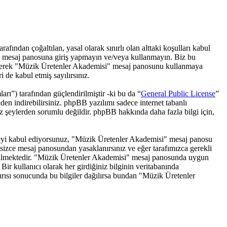
ndan çoğaltılan, yasal olarak sınırlı olan alttaki koşulları kabul
i" mesaj panosuna giriş yapmayın ve/veya kullanmayın. Biz bu
 geçirerek "Müzik Üretenler Akademisi" mesaj panosunu kullanmaya
 de kabul etmiş sayılırsınız.
) tarafından güçlendirilmiştir -ki bu da “
General Public License
”
den indirebilirsiniz. phpBB yazılımı sadece internet tabanlı
iz şeylerden sorumlu değildir. phpBB hakkında daha fazla bilgi için,
rmemeyi kabul ediyorsunuz, "Müzik Üretenler Akademisi" mesaj panosu
sizce mesaj panosundan yasaklanırsınız ve eğer tarafımızca gerekli
dedilmektedir. "Müzik Üretenler Akademisi" mesaj panosunda uygun
 kullanıcı olarak her girdiğiniz bilginin veritabanında
dırısı sonucunda bu bilgiler dağılırsa bundan "Müzik Üretenler