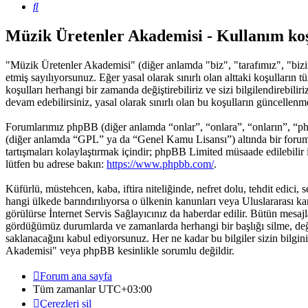
Ara
Müzik Üretenler Akademisi - Kullanım koş
"Müzik Üretenler Akademisi" (diğer anlamda "biz", "tarafımız", "bizim
etmiş sayılıyorsunuz. Eğer yasal olarak sınırlı olan alttaki koşulla
koşulları herhangi bir zamanda değiştirebiliriz ve sizi bilgilendireb
devam edebilirsiniz, yasal olarak sınırlı olan bu koşulların güncelle
Forumlarımız phpBB (diğer anlamda “onlar”, “onlara”, “onların”, “p
(diğer anlamda “GPL” ya da “Genel Kamu Lisansı”) altında bir forum 
tartışmaları kolaylaştırmak içindir; phpBB Limited müsaade edilebilir
lütfen bu adrese bakın:
https://www.phpbb.com/
.
Küfürlü, müstehcen, kaba, iftira niteliğinde, nefret dolu, tehdit edi
hangi ülkede barındırılıyorsa o ülkenin kanunları veya Uluslararası 
görülürse İnternet Servis Sağlayıcınız da haberdar edilir. Bütün mes
gördüğümüz durumlarda ve zamanlarda herhangi bir başlığı silme, deği
saklanacağını kabul ediyorsunuz. Her ne kadar bu bilgiler sizin bilgin
Akademisi" veya phpBB kesinlikle sorumlu değildir.
Forum ana sayfa
Tüm zamanlar
UTC+03:00
Çerezleri sil