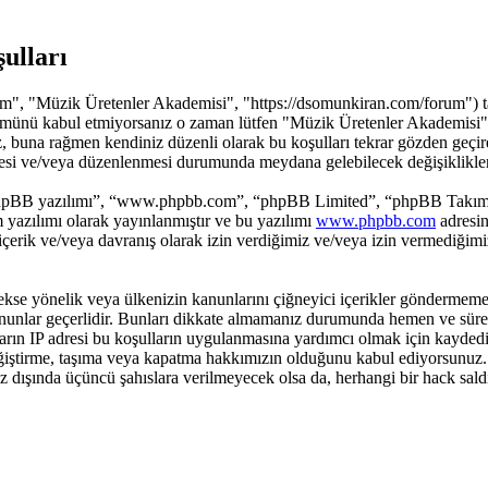
ulları
", "Müzik Üretenler Akademisi", "https://dsomunkiran.com/forum") tarafı
rın tümünü kabul etmiyorsanız o zaman lütfen "Müzik Üretenler Akademis
iliriz, buna rağmen kendiniz düzenli olarak bu koşulları tekrar gözden
nmesi ve/veya düzenlenmesi durumunda meydana gelebilecek değişiklikleri
hpBB yazılımı”, “www.phpbb.com”, “phpBB Limited”, “phpBB Takımları”
yazılımı olarak yayınlanmıştır ve bu yazılımı
www.phpbb.com
adresin
 içerik ve/veya davranış olarak izin verdiğimiz ve/veya izin vermediğim
ci, sekse yönelik veya ülkenizin kanunlarını çiğneyici içerikler gönde
kanunlar geçerlidir. Bunları dikkate almamanız durumunda hemen ve süre
ajların IP adresi bu koşulların uygulanmasına yardımcı olmak için kay
ştirme, taşıma veya kapatma hakkımızın olduğunu kabul ediyorsunuz. Bir
iz dışında üçüncü şahıslara verilmeyecek olsa da, herhangi bir hack sal