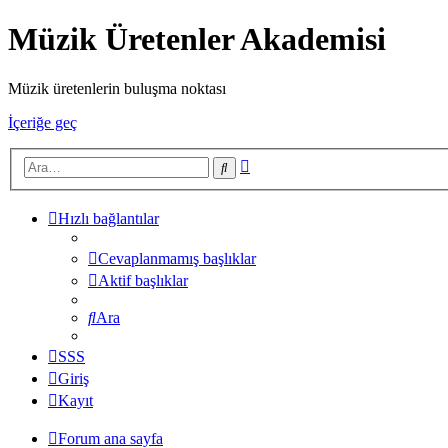
Müzik Üretenler Akademisi
Müzik üretenlerin buluşma noktası
İçeriğe geç
Gelişmiş
Ara
arama
Hızlı bağlantılar
Cevaplanmamış başlıklar
Aktif başlıklar
Ara
SSS
Giriş
Kayıt
Forum ana sayfa