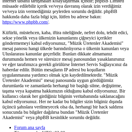
internet tabanlı tartışmaları kolaylaştırmak içindir; phpBB Limited
müsaade edilebilir içerik ve/veya davranış olarak izin verdiğimiz
ve/veya izin vermediğimiz şeylerden sorumlu değildir. phpBB
hakkında daha fazla bilgi için, lütfen bu adrese bakın:
https://www.phpbb.com/
.
Küfürlü, müstehcen, kaba, iftira niteliğinde, nefret dolu, tehdit edici,
sekse yönelik veya ülkenizin kanunlarını çiğneyici içerikler
göndermemeyi kabul ediyorsunuz, "Müzik Üretenler Akademisi"
mesaj panosu hangi ülkede barındırılıyorsa o ülkenin kanunları veya
Uluslararası kanunlar geçerlidir. Bunları dikkate almamanız
durumunda hemen ve süresizce mesaj panosundan yasaklanırsınız
ve eğer tarafımızca gerekli görülürse İnternet Servis Sağlayıcınız da
haberdar edilir. Bütün mesajların IP adresi bu koşulların
uygulanmasına yardımcı olmak için kaydedilmektedir. "Müzik
Üretenler Akademisi" mesaj panosunda uygun gördüğümüz
durumlarda ve zamanlarda herhangi bir başlığı silme, değiştirme,
taşıma veya kapatma hakkımızın olduğunu kabul ediyorsunuz. Bir
kullanıcı olarak her girdiğiniz bilginin veritabanında saklanacağını
kabul ediyorsunuz. Her ne kadar bu bilgiler sizin bilginiz dışında
üçüncü şahıslara verilmeyecek olsa da, herhangi bir hack saldırısı
sonucunda bu bilgiler dağılırsa bundan "Müzik Üretenler
Akademisi" veya phpBB kesinlikle sorumlu değildir.
Forum ana sayfa