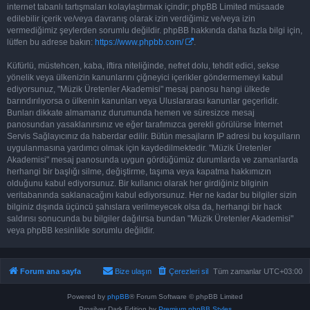
internet tabanlı tartışmaları kolaylaştırmak içindir; phpBB Limited müsaade
edilebilir içerik ve/veya davranış olarak izin verdiğimiz ve/veya izin
vermediğimiz şeylerden sorumlu değildir. phpBB hakkında daha fazla bilgi için,
lütfen bu adrese bakın:
https://www.phpbb.com/
.
Küfürlü, müstehcen, kaba, iftira niteliğinde, nefret dolu, tehdit edici, sekse
yönelik veya ülkenizin kanunlarını çiğneyici içerikler göndermemeyi kabul
ediyorsunuz, "Müzik Üretenler Akademisi" mesaj panosu hangi ülkede
barındırılıyorsa o ülkenin kanunları veya Uluslararası kanunlar geçerlidir.
Bunları dikkate almamanız durumunda hemen ve süresizce mesaj
panosundan yasaklanırsınız ve eğer tarafımızca gerekli görülürse İnternet
Servis Sağlayıcınız da haberdar edilir. Bütün mesajların IP adresi bu koşulların
uygulanmasına yardımcı olmak için kaydedilmektedir. "Müzik Üretenler
Akademisi" mesaj panosunda uygun gördüğümüz durumlarda ve zamanlarda
herhangi bir başlığı silme, değiştirme, taşıma veya kapatma hakkımızın
olduğunu kabul ediyorsunuz. Bir kullanıcı olarak her girdiğiniz bilginin
veritabanında saklanacağını kabul ediyorsunuz. Her ne kadar bu bilgiler sizin
bilginiz dışında üçüncü şahıslara verilmeyecek olsa da, herhangi bir hack
saldırısı sonucunda bu bilgiler dağılırsa bundan "Müzik Üretenler Akademisi"
veya phpBB kesinlikle sorumlu değildir.
Forum ana sayfa
Bize ulaşın
Çerezleri sil
Tüm zamanlar
UTC+03:00
Powered by
phpBB
® Forum Software © phpBB Limited
Prosilver Dark Edition by
Premium phpBB Styles