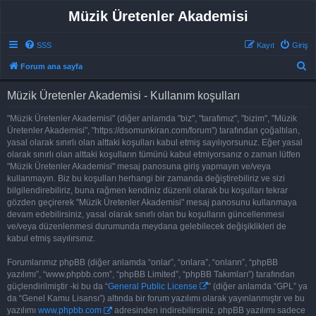
Müzik Üretenler Akademisi
SSS
Kayıt
Giriş
A
Forum ana sayfa
r
Müzik Üretenler Akademisi - Kullanım koşulları
a
"Müzik Üretenler Akademisi" (diğer anlamda "biz", "tarafımız", "bizim", "Müzik
Üretenler Akademisi", "https://dsomunkiran.com/forum") tarafından çoğaltılan,
yasal olarak sınırlı olan alttaki koşulları kabul etmiş sayılıyorsunuz. Eğer yasal
olarak sınırlı olan alttaki koşulların tümünü kabul etmiyorsanız o zaman lütfen
"Müzik Üretenler Akademisi" mesaj panosuna giriş yapmayın ve/veya
kullanmayın. Biz bu koşulları herhangi bir zamanda değiştirebiliriz ve sizi
bilgilendirebiliriz, buna rağmen kendiniz düzenli olarak bu koşulları tekrar
gözden geçirerek "Müzik Üretenler Akademisi" mesaj panosunu kullanmaya
devam edebilirsiniz, yasal olarak sınırlı olan bu koşulların güncellenmesi
ve/veya düzenlenmesi durumunda meydana gelebilecek değişiklikleri de
kabul etmiş sayılırsınız.
Forumlarımız phpBB (diğer anlamda “onlar”, “onlara”, “onların”, “phpBB
yazılımı”, “www.phpbb.com”, “phpBB Limited”, “phpBB Takımları”) tarafından
güçlendirilmiştir -ki bu da “
General Public License
” (diğer anlamda “GPL” ya
da “Genel Kamu Lisansı”) altında bir forum yazılımı olarak yayınlanmıştır ve bu
yazılımı
www.phpbb.com
adresinden indirebilirsiniz. phpBB yazılımı sadece