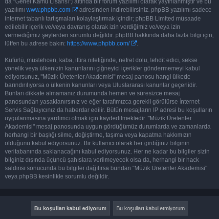
da “Genel Kamu Lisansı”) altında bir forum yazılımı olarak yayınlanmıştır ve bu
yazılımı
www.phpbb.com
adresinden indirebilirsiniz. phpBB yazılımı sadece
internet tabanlı tartışmaları kolaylaştırmak içindir; phpBB Limited müsaade
edilebilir içerik ve/veya davranış olarak izin verdiğimiz ve/veya izin
vermediğimiz şeylerden sorumlu değildir. phpBB hakkında daha fazla bilgi için,
lütfen bu adrese bakın:
https://www.phpbb.com/
.
Küfürlü, müstehcen, kaba, iftira niteliğinde, nefret dolu, tehdit edici, sekse
yönelik veya ülkenizin kanunlarını çiğneyici içerikler göndermemeyi kabul
ediyorsunuz, "Müzik Üretenler Akademisi" mesaj panosu hangi ülkede
barındırılıyorsa o ülkenin kanunları veya Uluslararası kanunlar geçerlidir.
Bunları dikkate almamanız durumunda hemen ve süresizce mesaj
panosundan yasaklanırsınız ve eğer tarafımızca gerekli görülürse İnternet
Servis Sağlayıcınız da haberdar edilir. Bütün mesajların IP adresi bu koşulların
uygulanmasına yardımcı olmak için kaydedilmektedir. "Müzik Üretenler
Akademisi" mesaj panosunda uygun gördüğümüz durumlarda ve zamanlarda
herhangi bir başlığı silme, değiştirme, taşıma veya kapatma hakkımızın
olduğunu kabul ediyorsunuz. Bir kullanıcı olarak her girdiğiniz bilginin
veritabanında saklanacağını kabul ediyorsunuz. Her ne kadar bu bilgiler sizin
bilginiz dışında üçüncü şahıslara verilmeyecek olsa da, herhangi bir hack
saldırısı sonucunda bu bilgiler dağılırsa bundan "Müzik Üretenler Akademisi"
veya phpBB kesinlikle sorumlu değildir.