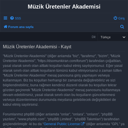
Müzik Üretenler Akademisi
SSS
Giriş
A
Forum ana sayfa
r
Dil:
a
Müzik Üretenler Akademisi - Kayıt
"Müzik Üretenler Akademisi" (diğer anlamda "biz", "tarafımız", "bizim", "Müzik
Üretenler Akademisi", "https://dsomunkiran.com/forum") tarafından çoğaltılan,
yasal olarak sınırlı olan alttaki koşulları kabul etmiş sayılıyorsunuz. Eğer yasal
olarak sınırlı olan alttaki koşulların tümünü kabul etmiyorsanız o zaman lütfen
"Müzik Üretenler Akademisi" mesaj panosuna giriş yapmayın ve/veya
kullanmayın. Biz bu koşulları herhangi bir zamanda değiştirebiliriz ve sizi
bilgilendirebiliriz, buna rağmen kendiniz düzenli olarak bu koşulları tekrar
gözden geçirerek "Müzik Üretenler Akademisi" mesaj panosunu kullanmaya
devam edebilirsiniz, yasal olarak sınırlı olan bu koşulların güncellenmesi
ve/veya düzenlenmesi durumunda meydana gelebilecek değişiklikleri de
kabul etmiş sayılırsınız.
Forumlarımız phpBB (diğer anlamda “onlar”, “onlara”, “onların”, “phpBB
yazılımı”, “www.phpbb.com”, “phpBB Limited”, “phpBB Takımları”) tarafından
güçlendirilmiştir -ki bu da “
General Public License
” (diğer anlamda “GPL” ya