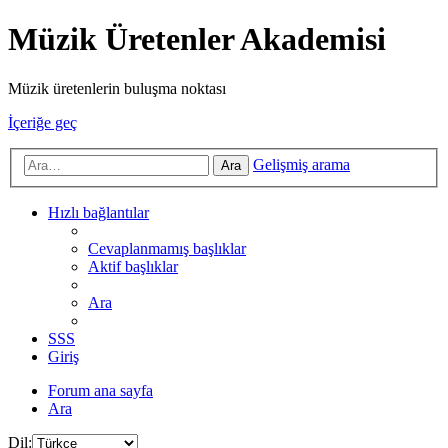
Müzik Üretenler Akademisi
Müzik üretenlerin buluşma noktası
İçeriğe geç
Gelişmiş arama
Ara
Hızlı bağlantılar
Cevaplanmamış başlıklar
Aktif başlıklar
Ara
SSS
Giriş
Forum ana sayfa
Ara
Dil: