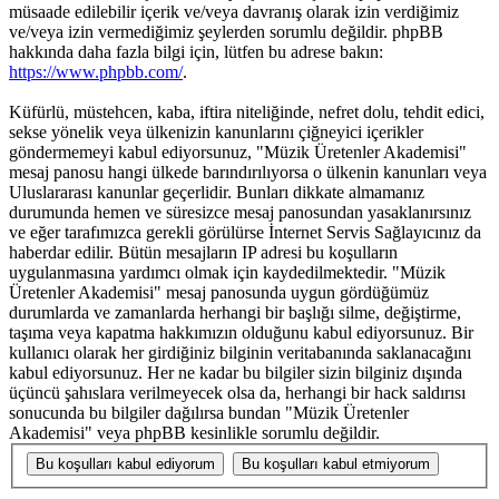
müsaade edilebilir içerik ve/veya davranış olarak izin verdiğimiz
ve/veya izin vermediğimiz şeylerden sorumlu değildir. phpBB
hakkında daha fazla bilgi için, lütfen bu adrese bakın:
https://www.phpbb.com/
.
Küfürlü, müstehcen, kaba, iftira niteliğinde, nefret dolu, tehdit edici,
sekse yönelik veya ülkenizin kanunlarını çiğneyici içerikler
göndermemeyi kabul ediyorsunuz, "Müzik Üretenler Akademisi"
mesaj panosu hangi ülkede barındırılıyorsa o ülkenin kanunları veya
Uluslararası kanunlar geçerlidir. Bunları dikkate almamanız
durumunda hemen ve süresizce mesaj panosundan yasaklanırsınız
ve eğer tarafımızca gerekli görülürse İnternet Servis Sağlayıcınız da
haberdar edilir. Bütün mesajların IP adresi bu koşulların
uygulanmasına yardımcı olmak için kaydedilmektedir. "Müzik
Üretenler Akademisi" mesaj panosunda uygun gördüğümüz
durumlarda ve zamanlarda herhangi bir başlığı silme, değiştirme,
taşıma veya kapatma hakkımızın olduğunu kabul ediyorsunuz. Bir
kullanıcı olarak her girdiğiniz bilginin veritabanında saklanacağını
kabul ediyorsunuz. Her ne kadar bu bilgiler sizin bilginiz dışında
üçüncü şahıslara verilmeyecek olsa da, herhangi bir hack saldırısı
sonucunda bu bilgiler dağılırsa bundan "Müzik Üretenler
Akademisi" veya phpBB kesinlikle sorumlu değildir.