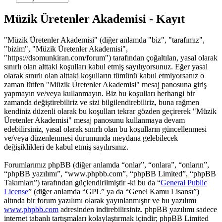
Müzik Üretenler Akademisi - Kayıt
"Müzik Üretenler Akademisi" (diğer anlamda "biz", "tarafımız",
"bizim", "Müzik Üretenler Akademisi",
"https://dsomunkiran.com/forum") tarafından çoğaltılan, yasal olarak
sınırlı olan alttaki koşulları kabul etmiş sayılıyorsunuz. Eğer yasal
olarak sınırlı olan alttaki koşulların tümünü kabul etmiyorsanız o
zaman lütfen "Müzik Üretenler Akademisi" mesaj panosuna giriş
yapmayın ve/veya kullanmayın. Biz bu koşulları herhangi bir
zamanda değiştirebiliriz ve sizi bilgilendirebiliriz, buna rağmen
kendiniz düzenli olarak bu koşulları tekrar gözden geçirerek "Müzik
Üretenler Akademisi" mesaj panosunu kullanmaya devam
edebilirsiniz, yasal olarak sınırlı olan bu koşulların güncellenmesi
ve/veya düzenlenmesi durumunda meydana gelebilecek
değişiklikleri de kabul etmiş sayılırsınız.
Forumlarımız phpBB (diğer anlamda “onlar”, “onlara”, “onların”,
“phpBB yazılımı”, “www.phpbb.com”, “phpBB Limited”, “phpBB
Takımları”) tarafından güçlendirilmiştir -ki bu da “
General Public
License
” (diğer anlamda “GPL” ya da “Genel Kamu Lisansı”)
altında bir forum yazılımı olarak yayınlanmıştır ve bu yazılımı
www.phpbb.com
adresinden indirebilirsiniz. phpBB yazılımı sadece
internet tabanlı tartışmaları kolaylaştırmak içindir; phpBB Limited