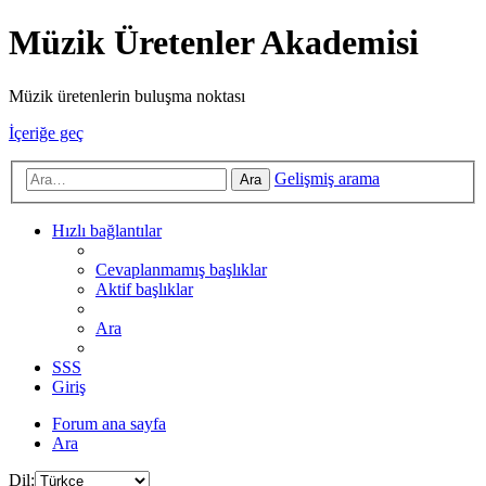
Müzik Üretenler Akademisi
Müzik üretenlerin buluşma noktası
İçeriğe geç
Gelişmiş arama
Ara
Hızlı bağlantılar
Cevaplanmamış başlıklar
Aktif başlıklar
Ara
SSS
Giriş
Forum ana sayfa
Ara
Dil: