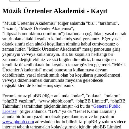
Müzik Üretenler Akademisi - Kayıt
"Müzik Üretenler Akademisi" (diğer anlamda "biz", "tarafımız",
"bizim", "Müzik Üretenler Akademisi",
"https://dsomunkiran.com/forum") tarafından çoğaltılan, yasal olarak
sınırlı olan alttaki koşulları kabul etmiş sayılıyorsunuz. Eğer yasal
olarak sınırlı olan alttaki koşulların tümünü kabul etmiyorsanız o
zaman lütfen "Müzik Üretenler Akademisi" mesaj panosuna giriş
yapmayın ve/veya kullanmayın. Biz bu koşulları herhangi bir
zamanda değiştirebiliriz ve sizi bilgilendirebiliriz, buna rağmen
kendiniz düzenli olarak bu koşulları tekrar gözden geçirerek "Müzik
Üretenler Akademisi" mesaj panosunu kullanmaya devam
edebilirsiniz, yasal olarak sınırlı olan bu koşulların güncellenmesi
ve/veya düzenlenmesi durumunda meydana gelebilecek
değişiklikleri de kabul etmiş sayılırsınız.
Forumlarımız phpBB (diğer anlamda “onlar”, “onlara”, “onların”,
“phpBB yazılımı”, “www.phpbb.com”, “phpBB Limited”, “phpBB
Takımları”) tarafından güçlendirilmiştir -ki bu da “
General Public
License
” (diğer anlamda “GPL” ya da “Genel Kamu Lisansı”)
altında bir forum yazılımı olarak yayınlanmıştır ve bu yazılımı
www.phpbb.com
adresinden indirebilirsiniz. phpBB yazılımı sadece
internet tabanlı tartışmaları kolaylaştırmak içindir; phpBB Limited