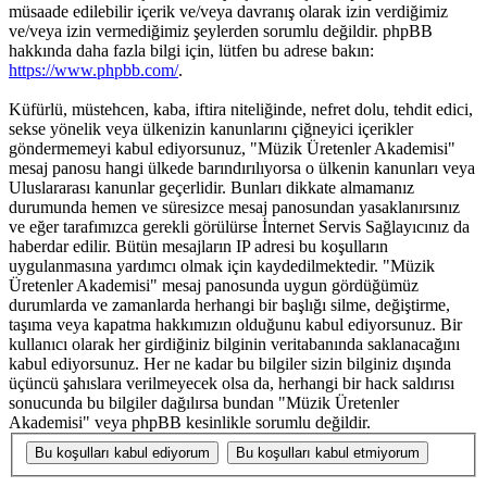
müsaade edilebilir içerik ve/veya davranış olarak izin verdiğimiz
ve/veya izin vermediğimiz şeylerden sorumlu değildir. phpBB
hakkında daha fazla bilgi için, lütfen bu adrese bakın:
https://www.phpbb.com/
.
Küfürlü, müstehcen, kaba, iftira niteliğinde, nefret dolu, tehdit edici,
sekse yönelik veya ülkenizin kanunlarını çiğneyici içerikler
göndermemeyi kabul ediyorsunuz, "Müzik Üretenler Akademisi"
mesaj panosu hangi ülkede barındırılıyorsa o ülkenin kanunları veya
Uluslararası kanunlar geçerlidir. Bunları dikkate almamanız
durumunda hemen ve süresizce mesaj panosundan yasaklanırsınız
ve eğer tarafımızca gerekli görülürse İnternet Servis Sağlayıcınız da
haberdar edilir. Bütün mesajların IP adresi bu koşulların
uygulanmasına yardımcı olmak için kaydedilmektedir. "Müzik
Üretenler Akademisi" mesaj panosunda uygun gördüğümüz
durumlarda ve zamanlarda herhangi bir başlığı silme, değiştirme,
taşıma veya kapatma hakkımızın olduğunu kabul ediyorsunuz. Bir
kullanıcı olarak her girdiğiniz bilginin veritabanında saklanacağını
kabul ediyorsunuz. Her ne kadar bu bilgiler sizin bilginiz dışında
üçüncü şahıslara verilmeyecek olsa da, herhangi bir hack saldırısı
sonucunda bu bilgiler dağılırsa bundan "Müzik Üretenler
Akademisi" veya phpBB kesinlikle sorumlu değildir.