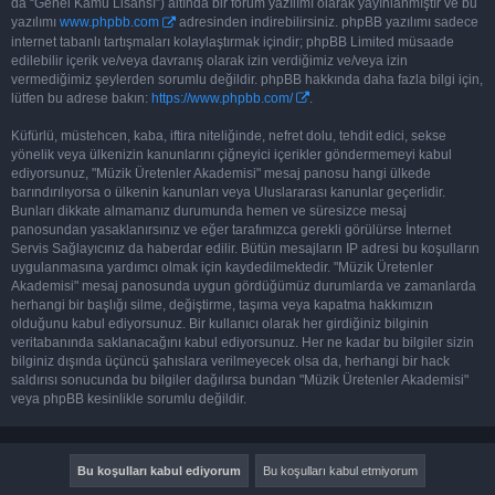
da “Genel Kamu Lisansı”) altında bir forum yazılımı olarak yayınlanmıştır ve bu
yazılımı
www.phpbb.com
adresinden indirebilirsiniz. phpBB yazılımı sadece
internet tabanlı tartışmaları kolaylaştırmak içindir; phpBB Limited müsaade
edilebilir içerik ve/veya davranış olarak izin verdiğimiz ve/veya izin
vermediğimiz şeylerden sorumlu değildir. phpBB hakkında daha fazla bilgi için,
lütfen bu adrese bakın:
https://www.phpbb.com/
.
Küfürlü, müstehcen, kaba, iftira niteliğinde, nefret dolu, tehdit edici, sekse
yönelik veya ülkenizin kanunlarını çiğneyici içerikler göndermemeyi kabul
ediyorsunuz, "Müzik Üretenler Akademisi" mesaj panosu hangi ülkede
barındırılıyorsa o ülkenin kanunları veya Uluslararası kanunlar geçerlidir.
Bunları dikkate almamanız durumunda hemen ve süresizce mesaj
panosundan yasaklanırsınız ve eğer tarafımızca gerekli görülürse İnternet
Servis Sağlayıcınız da haberdar edilir. Bütün mesajların IP adresi bu koşulların
uygulanmasına yardımcı olmak için kaydedilmektedir. "Müzik Üretenler
Akademisi" mesaj panosunda uygun gördüğümüz durumlarda ve zamanlarda
herhangi bir başlığı silme, değiştirme, taşıma veya kapatma hakkımızın
olduğunu kabul ediyorsunuz. Bir kullanıcı olarak her girdiğiniz bilginin
veritabanında saklanacağını kabul ediyorsunuz. Her ne kadar bu bilgiler sizin
bilginiz dışında üçüncü şahıslara verilmeyecek olsa da, herhangi bir hack
saldırısı sonucunda bu bilgiler dağılırsa bundan "Müzik Üretenler Akademisi"
veya phpBB kesinlikle sorumlu değildir.