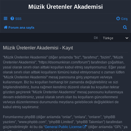
Müzik Üretenler Akademisi
SSS
Giriş
A
Forum ana sayfa
r
Dil:
a
Müzik Üretenler Akademisi - Kayıt
"Müzik Üretenler Akademisi" (diğer anlamda "biz", "tarafımız", "bizim", "Müzik
Üretenler Akademisi", "https://dsomunkiran.com/forum") tarafından çoğaltılan,
yasal olarak sınırlı olan alttaki koşulları kabul etmiş sayılıyorsunuz. Eğer yasal
olarak sınırlı olan alttaki koşulların tümünü kabul etmiyorsanız o zaman lütfen
"Müzik Üretenler Akademisi" mesaj panosuna giriş yapmayın ve/veya
kullanmayın. Biz bu koşulları herhangi bir zamanda değiştirebiliriz ve sizi
bilgilendirebiliriz, buna rağmen kendiniz düzenli olarak bu koşulları tekrar
gözden geçirerek "Müzik Üretenler Akademisi" mesaj panosunu kullanmaya
devam edebilirsiniz, yasal olarak sınırlı olan bu koşulların güncellenmesi
ve/veya düzenlenmesi durumunda meydana gelebilecek değişiklikleri de
kabul etmiş sayılırsınız.
Forumlarımız phpBB (diğer anlamda “onlar”, “onlara”, “onların”, “phpBB
yazılımı”, “www.phpbb.com”, “phpBB Limited”, “phpBB Takımları”) tarafından
güçlendirilmiştir -ki bu da “
General Public License
” (diğer anlamda “GPL” ya