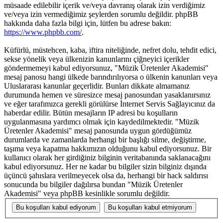
müsaade edilebilir içerik ve/veya davranış olarak izin verdiğimiz
ve/veya izin vermediğimiz şeylerden sorumlu değildir. phpBB
hakkında daha fazla bilgi için, lütfen bu adrese bakın:
https://www.phpbb.com/
.
Küfürlü, müstehcen, kaba, iftira niteliğinde, nefret dolu, tehdit edici,
sekse yönelik veya ülkenizin kanunlarını çiğneyici içerikler
göndermemeyi kabul ediyorsunuz, "Müzik Üretenler Akademisi"
mesaj panosu hangi ülkede barındırılıyorsa o ülkenin kanunları veya
Uluslararası kanunlar geçerlidir. Bunları dikkate almamanız
durumunda hemen ve süresizce mesaj panosundan yasaklanırsınız
ve eğer tarafımızca gerekli görülürse İnternet Servis Sağlayıcınız da
haberdar edilir. Bütün mesajların IP adresi bu koşulların
uygulanmasına yardımcı olmak için kaydedilmektedir. "Müzik
Üretenler Akademisi" mesaj panosunda uygun gördüğümüz
durumlarda ve zamanlarda herhangi bir başlığı silme, değiştirme,
taşıma veya kapatma hakkımızın olduğunu kabul ediyorsunuz. Bir
kullanıcı olarak her girdiğiniz bilginin veritabanında saklanacağını
kabul ediyorsunuz. Her ne kadar bu bilgiler sizin bilginiz dışında
üçüncü şahıslara verilmeyecek olsa da, herhangi bir hack saldırısı
sonucunda bu bilgiler dağılırsa bundan "Müzik Üretenler
Akademisi" veya phpBB kesinlikle sorumlu değildir.