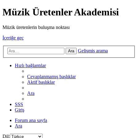
Müzik Üretenler Akademisi
Müzik üretenlerin buluşma noktası
İçeriğe geç
Gelişmiş arama
Ara
Hızlı bağlantılar
Cevaplanmamış başlıklar
Aktif başlıklar
Ara
SSS
Giriş
Forum ana sayfa
Ara
Dil: