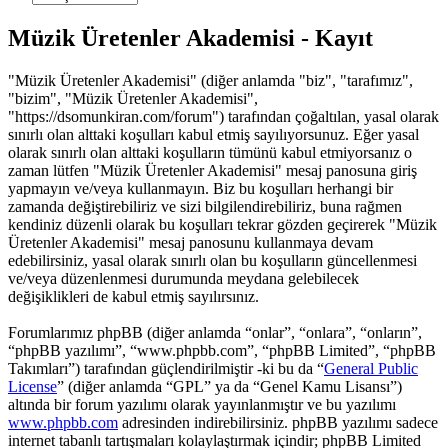
Müzik Üretenler Akademisi - Kayıt
"Müzik Üretenler Akademisi" (diğer anlamda "biz", "tarafımız",
"bizim", "Müzik Üretenler Akademisi",
"https://dsomunkiran.com/forum") tarafından çoğaltılan, yasal olarak
sınırlı olan alttaki koşulları kabul etmiş sayılıyorsunuz. Eğer yasal
olarak sınırlı olan alttaki koşulların tümünü kabul etmiyorsanız o
zaman lütfen "Müzik Üretenler Akademisi" mesaj panosuna giriş
yapmayın ve/veya kullanmayın. Biz bu koşulları herhangi bir
zamanda değiştirebiliriz ve sizi bilgilendirebiliriz, buna rağmen
kendiniz düzenli olarak bu koşulları tekrar gözden geçirerek "Müzik
Üretenler Akademisi" mesaj panosunu kullanmaya devam
edebilirsiniz, yasal olarak sınırlı olan bu koşulların güncellenmesi
ve/veya düzenlenmesi durumunda meydana gelebilecek
değişiklikleri de kabul etmiş sayılırsınız.
Forumlarımız phpBB (diğer anlamda “onlar”, “onlara”, “onların”,
“phpBB yazılımı”, “www.phpbb.com”, “phpBB Limited”, “phpBB
Takımları”) tarafından güçlendirilmiştir -ki bu da “
General Public
License
” (diğer anlamda “GPL” ya da “Genel Kamu Lisansı”)
altında bir forum yazılımı olarak yayınlanmıştır ve bu yazılımı
www.phpbb.com
adresinden indirebilirsiniz. phpBB yazılımı sadece
internet tabanlı tartışmaları kolaylaştırmak içindir; phpBB Limited