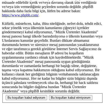
müsaade edilebilir içerik ve/veya davranış olarak izin verdiğimiz
ve/veya izin vermediğimiz şeylerden sorumlu değildir. phpBB
hakkında daha fazla bilgi için, lütfen bu adrese bakın:
https://www.phpbb.com/
.
Küfürlü, müstehcen, kaba, iftira niteliğinde, nefret dolu, tehdit edici,
sekse yönelik veya ülkenizin kanunlarını çiğneyici içerikler
göndermemeyi kabul ediyorsunuz, "Müzik Üretenler Akademisi"
mesaj panosu hangi ülkede barındırılıyorsa o ülkenin kanunları veya
Uluslararası kanunlar geçerlidir. Bunları dikkate almamanız
durumunda hemen ve süresizce mesaj panosundan yasaklanırsınız
ve eğer tarafımızca gerekli görülürse İnternet Servis Sağlayıcınız da
haberdar edilir. Bütün mesajların IP adresi bu koşulların
uygulanmasına yardımcı olmak için kaydedilmektedir. "Müzik
Üretenler Akademisi" mesaj panosunda uygun gördüğümüz
durumlarda ve zamanlarda herhangi bir başlığı silme, değiştirme,
taşıma veya kapatma hakkımızın olduğunu kabul ediyorsunuz. Bir
kullanıcı olarak her girdiğiniz bilginin veritabanında saklanacağını
kabul ediyorsunuz. Her ne kadar bu bilgiler sizin bilginiz dışında
üçüncü şahıslara verilmeyecek olsa da, herhangi bir hack saldırısı
sonucunda bu bilgiler dağılırsa bundan "Müzik Üretenler
Akademisi" veya phpBB kesinlikle sorumlu değildir.