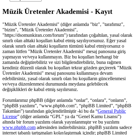
Müzik Üretenler Akademisi - Kayıt
"Müzik Üretenler Akademisi" (diğer anlamda "biz", "tarafımız",
"bizim", "Müzik Üretenler Akademisi",
"https://dsomunkiran.com/forum") tarafından çoğaltılan, yasal olarak
sınırlı olan alttaki koşulları kabul etmiş sayılıyorsunuz. Eğer yasal
olarak sınırlı olan alttaki koşulların tümünü kabul etmiyorsanız o
zaman lütfen "Müzik Üretenler Akademisi" mesaj panosuna giriş
yapmayın ve/veya kullanmayın. Biz bu koşulları herhangi bir
zamanda değiştirebiliriz ve sizi bilgilendirebiliriz, buna rağmen
kendiniz düzenli olarak bu koşulları tekrar gözden geçirerek "Müzik
Üretenler Akademisi" mesaj panosunu kullanmaya devam
edebilirsiniz, yasal olarak sınırlı olan bu koşulların güncellenmesi
ve/veya düzenlenmesi durumunda meydana gelebilecek
değişiklikleri de kabul etmiş sayılırsınız.
Forumlarımız phpBB (diğer anlamda “onlar”, “onlara”, “onların”,
“phpBB yazılımı”, “www.phpbb.com”, “phpBB Limited”, “phpBB
Takımları”) tarafından güçlendirilmiştir -ki bu da “
General Public
License
” (diğer anlamda “GPL” ya da “Genel Kamu Lisansı”)
altında bir forum yazılımı olarak yayınlanmıştır ve bu yazılımı
www.phpbb.com
adresinden indirebilirsiniz. phpBB yazılımı sadece
internet tabanlı tartışmaları kolaylaştırmak içindir; phpBB Limited