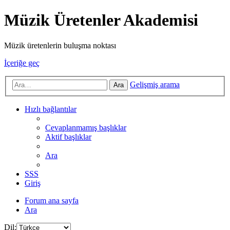
Müzik Üretenler Akademisi
Müzik üretenlerin buluşma noktası
İçeriğe geç
Gelişmiş arama
Ara
Hızlı bağlantılar
Cevaplanmamış başlıklar
Aktif başlıklar
Ara
SSS
Giriş
Forum ana sayfa
Ara
Dil: