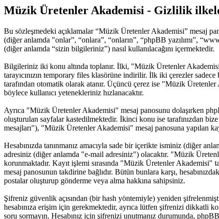
Müzik Üretenler Akademisi - Gizlilik ilkel
Bu sözleşmedeki açıklamalar “Müzik Üretenler Akademisi” mesaj pano
(diğer anlamda "onlar”, “onlara”, “onların”, “phpBB yazılımı”, “www
(diğer anlamda “sizin bilgileriniz”) nasıl kullanılacağını içermektedir.
Bilgileriniz iki konu altında toplanır. İlki, "Müzik Üretenler Akademi
tarayıcınızın temporary files klasörüne indirilir. İlk iki çerezler sade
tarafından otomatik olarak atanır. Üçüncü çerez ise "Müzik Üretenler 
böylece kullanıcı yetenekleriniz hızlanacaktır.
Ayrıca "Müzik Üretenler Akademisi" mesaj panosunu dolaşırken phpBB 
oluşturulan sayfalar kastedilmektedir. İkinci konu ise tarafınızdan bize 
mesajları"), "Müzik Üretenler Akademisi" mesaj panosuna yapılan kayıt
Hesabınızda tanınmanız amacıyla sade bir içerikte isminiz (diğer anlamda
adresiniz (diğer anlamda "e-mail adresiniz") olacaktır. "Müzik Ürete
korunmaktadır. Kayıt işlemi sırasında "Müzik Üretenler Akademisi" tara
mesaj panosunun takdirine bağlıdır. Bütün bunlara karşı, hesabınızdak
postalar oluşturup gönderme veya alma hakkına sahipsiniz.
Şifreniz güvenlik açısından (bir hash yöntemiyle) yeniden şifrelenmişt
hesabınıza erişim için gerekmektedir, ayrıca lütfen şifrenizi dikkatli k
soru sormayın. Hesabınız için şifrenizi unutmanız durumunda, phpBB yaz