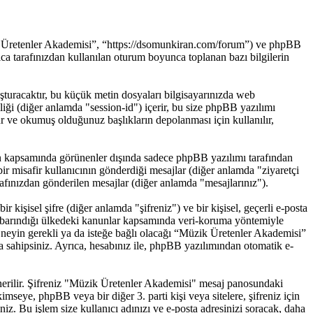
ik Üretenler Akademisi”, “https://dsomunkiran.com/forum”) ve phpBB
 tarafınızdan kullanılan oturum boyunca toplanan bazı bilgilerin
uşturacaktır, bu küçük metin dosyaları bilgisayarınızda web
imliği (diğer anlamda "session-id") içerir, bu size phpBB yazılımı
r ve okumuş olduğunuz başlıkların depolanması için kullanılır,
in kapsamında görünenler dışında sadece phpBB yazılımı tarafından
: bir misafir kullanıcının gönderdiği mesajlar (diğer anlamda "ziyaretçi
afınızdan gönderilen mesajlar (diğer anlamda "mesajlarınız").
 kişisel şifre (diğer anlamda "şifreniz") ve bir kişisel, geçerli e-posta
n barındığı ülkedeki kanunlar kapsamında veri-koruma yöntemiyle
a neyin gerekli ya da isteğe bağlı olacağı “Müzik Üretenler Akademisi”
a sahipsiniz. Ayrıca, hesabınız ile, phpBB yazılımından otomatik e-
 önerilir. Şifreniz "Müzik Üretenler Akademisi" mesaj panosundaki
imseye, phpBB veya bir diğer 3. parti kişi veya sitelere, şifreniz için
z. Bu işlem size kullanıcı adınızı ve e-posta adresinizi soracak, daha