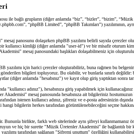
eri
su ile bağlı grupların (diğer anlamda “biz”, “bizler”, “bizim”, “Müz
.phpbb.com”, “phpBB Limited”, “phpBB Takımları”) yazılımının, ayrıca
si" mesaj panosunu dolaşırken phpBB yazılımı belirli sayıda çerezler ol
ce bir kullanıcı kimliği (diğer anlamda "user-id") ve bir misafir oturum k
Akademisi" mesaj panosundaki başlıkları dolaşabilmeniz için oluşturulu
yazılımı için harici çerezler oluşturabiliriz, buna rağmen bu belgen
gönderilen bilgileri topluyoruz. Bu olabilir, ve bunlarla sınırlı değildir
lar (diğer anlamda "hesabınız") ve kayıt olup giriş yaptıktan sonra tar
 "kullanıcı adınız"), hesabınıza giriş yapabilmek için kullanacağınız bir
nler Akademisi" mesaj panosunda hesabınıza ait bilgileriniz hostumuzu
fından istenen kullanıcı adınız, şifreniz ve e-posta adresinizin dışınd
i hangi bilgilerin herkes tarafından görüntülenebileceğini seçme hakkın
ir. Bununla birlikte, farklı web sitelerinde aynı şifreyi kullanmamanız
oruyun ve hiç bir surette "Müzik Üretenler Akademisi" ile bağlantılı bir k
ılımı tarafından sağlanan "Şifremi unuttum" özelliğini kullanabilirsini