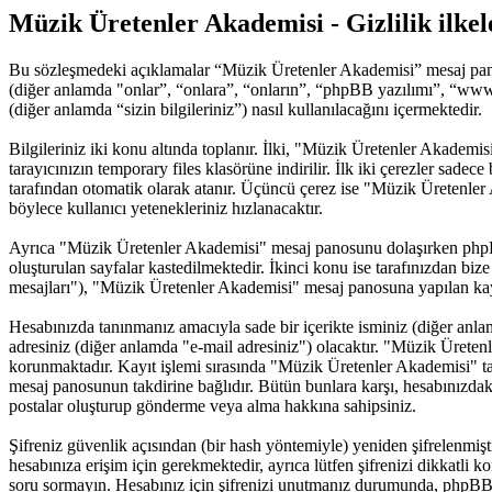
Müzik Üretenler Akademisi - Gizlilik ilkel
Bu sözleşmedeki açıklamalar “Müzik Üretenler Akademisi” mesaj pano
(diğer anlamda "onlar”, “onlara”, “onların”, “phpBB yazılımı”, “www
(diğer anlamda “sizin bilgileriniz”) nasıl kullanılacağını içermektedir.
Bilgileriniz iki konu altında toplanır. İlki, "Müzik Üretenler Akademi
tarayıcınızın temporary files klasörüne indirilir. İlk iki çerezler sade
tarafından otomatik olarak atanır. Üçüncü çerez ise "Müzik Üretenler 
böylece kullanıcı yetenekleriniz hızlanacaktır.
Ayrıca "Müzik Üretenler Akademisi" mesaj panosunu dolaşırken phpBB 
oluşturulan sayfalar kastedilmektedir. İkinci konu ise tarafınızdan bize 
mesajları"), "Müzik Üretenler Akademisi" mesaj panosuna yapılan kayıt
Hesabınızda tanınmanız amacıyla sade bir içerikte isminiz (diğer anlamda
adresiniz (diğer anlamda "e-mail adresiniz") olacaktır. "Müzik Ürete
korunmaktadır. Kayıt işlemi sırasında "Müzik Üretenler Akademisi" tara
mesaj panosunun takdirine bağlıdır. Bütün bunlara karşı, hesabınızdak
postalar oluşturup gönderme veya alma hakkına sahipsiniz.
Şifreniz güvenlik açısından (bir hash yöntemiyle) yeniden şifrelenmişt
hesabınıza erişim için gerekmektedir, ayrıca lütfen şifrenizi dikkatli k
soru sormayın. Hesabınız için şifrenizi unutmanız durumunda, phpBB yaz