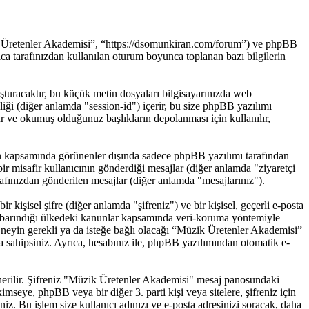
ik Üretenler Akademisi”, “https://dsomunkiran.com/forum”) ve phpBB
 tarafınızdan kullanılan oturum boyunca toplanan bazı bilgilerin
uşturacaktır, bu küçük metin dosyaları bilgisayarınızda web
imliği (diğer anlamda "session-id") içerir, bu size phpBB yazılımı
r ve okumuş olduğunuz başlıkların depolanması için kullanılır,
in kapsamında görünenler dışında sadece phpBB yazılımı tarafından
: bir misafir kullanıcının gönderdiği mesajlar (diğer anlamda "ziyaretçi
afınızdan gönderilen mesajlar (diğer anlamda "mesajlarınız").
 kişisel şifre (diğer anlamda "şifreniz") ve bir kişisel, geçerli e-posta
n barındığı ülkedeki kanunlar kapsamında veri-koruma yöntemiyle
a neyin gerekli ya da isteğe bağlı olacağı “Müzik Üretenler Akademisi”
a sahipsiniz. Ayrıca, hesabınız ile, phpBB yazılımından otomatik e-
 önerilir. Şifreniz "Müzik Üretenler Akademisi" mesaj panosundaki
imseye, phpBB veya bir diğer 3. parti kişi veya sitelere, şifreniz için
z. Bu işlem size kullanıcı adınızı ve e-posta adresinizi soracak, daha