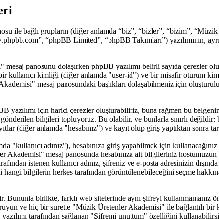
eri
su ile bağlı grupların (diğer anlamda “biz”, “bizler”, “bizim”, “Müz
.phpbb.com”, “phpBB Limited”, “phpBB Takımları”) yazılımının, ayrıca
si" mesaj panosunu dolaşırken phpBB yazılımı belirli sayıda çerezler ol
ce bir kullanıcı kimliği (diğer anlamda "user-id") ve bir misafir oturum k
Akademisi" mesaj panosundaki başlıkları dolaşabilmeniz için oluşturulu
yazılımı için harici çerezler oluşturabiliriz, buna rağmen bu belgen
gönderilen bilgileri topluyoruz. Bu olabilir, ve bunlarla sınırlı değildir
lar (diğer anlamda "hesabınız") ve kayıt olup giriş yaptıktan sonra tar
 "kullanıcı adınız"), hesabınıza giriş yapabilmek için kullanacağınız bir
nler Akademisi" mesaj panosunda hesabınıza ait bilgileriniz hostumuzu
fından istenen kullanıcı adınız, şifreniz ve e-posta adresinizin dışınd
i hangi bilgilerin herkes tarafından görüntülenebileceğini seçme hakkın
ir. Bununla birlikte, farklı web sitelerinde aynı şifreyi kullanmamanız
oruyun ve hiç bir surette "Müzik Üretenler Akademisi" ile bağlantılı bir k
ılımı tarafından sağlanan "Şifremi unuttum" özelliğini kullanabilirsini