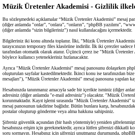
Müzik Üretenler Akademisi - Gizlilik ilkel
Bu sözleşmedeki açıklamalar “Müzik Üretenler Akademisi” mesaj pano
(diğer anlamda "onlar”, “onlara”, “onların”, “phpBB yazılımı”, “www
(diğer anlamda “sizin bilgileriniz”) nasıl kullanılacağını içermektedir.
Bilgileriniz iki konu altında toplanır. İlki, "Müzik Üretenler Akademi
tarayıcınızın temporary files klasörüne indirilir. İlk iki çerezler sade
tarafından otomatik olarak atanır. Üçüncü çerez ise "Müzik Üretenler 
böylece kullanıcı yetenekleriniz hızlanacaktır.
Ayrıca "Müzik Üretenler Akademisi" mesaj panosunu dolaşırken phpBB 
oluşturulan sayfalar kastedilmektedir. İkinci konu ise tarafınızdan bize 
mesajları"), "Müzik Üretenler Akademisi" mesaj panosuna yapılan kayıt
Hesabınızda tanınmanız amacıyla sade bir içerikte isminiz (diğer anlamda
adresiniz (diğer anlamda "e-mail adresiniz") olacaktır. "Müzik Ürete
korunmaktadır. Kayıt işlemi sırasında "Müzik Üretenler Akademisi" tara
mesaj panosunun takdirine bağlıdır. Bütün bunlara karşı, hesabınızdak
postalar oluşturup gönderme veya alma hakkına sahipsiniz.
Şifreniz güvenlik açısından (bir hash yöntemiyle) yeniden şifrelenmişt
hesabınıza erişim için gerekmektedir, ayrıca lütfen şifrenizi dikkatli k
soru sormayın. Hesabınız için şifrenizi unutmanız durumunda, phpBB yaz