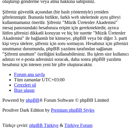
oluşturup gönderme veya alma hakkına sahipsiniz.
Şifreniz güvenlik açısından (bir hash yöntemiyle) yeniden
şifrelenmiştir. Bununla birlikte, farklı web sitelerinde aynı şifreyi
kullanmamanız önerilir. Şifreniz "Müzik Üretenler Akademisi"
mesaj panosundaki hesabınıza erişim için gerekmektedir, ayrıca
lütfen şifrenizi dikkatli koruyun ve hiç bir surette "Müzik Üretenler
Akademisi" ile bağlantılı bir kimseye, phpBB veya bir diğer 3. parti
kişi veya sitelere, şifreniz için soru sormayın. Hesabınız için şifrenizi
unutmanız durumunda, phpBB yazılımı tarafından sağlanan
"Şifremi unuttum" özelliğini kullanabilirsiniz. Bu işlem size kullanıcı
adınızı ve e-posta adresinizi soracak, daha sonra phpBB yazılımı
hesabınız için istenen yeni bir şifre oluşturacaktır.
Forum ana sayfa
Tüm zamanlar
UTC+03:00
Çerezleri sil
Bize ulaşın
Powered by
phpBB
® Forum Software © phpBB Limited
Prosilver Dark Edition by
Premium phpBB Styles
Türkçe çeviri:
phpBB Türkiye
&
Türkiye Forum