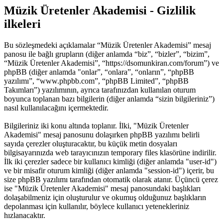
Müzik Üretenler Akademisi - Gizlilik
ilkeleri
Bu sözleşmedeki açıklamalar “Müzik Üretenler Akademisi” mesaj
panosu ile bağlı grupların (diğer anlamda “biz”, “bizler”, “bizim”,
“Müzik Üretenler Akademisi”, “https://dsomunkiran.com/forum”) ve
phpBB (diğer anlamda "onlar”, “onlara”, “onların”, “phpBB
yazılımı”, “www.phpbb.com”, “phpBB Limited”, “phpBB
Takımları”) yazılımının, ayrıca tarafınızdan kullanılan oturum
boyunca toplanan bazı bilgilerin (diğer anlamda “sizin bilgileriniz”)
nasıl kullanılacağını içermektedir.
Bilgileriniz iki konu altında toplanır. İlki, "Müzik Üretenler
Akademisi" mesaj panosunu dolaşırken phpBB yazılımı belirli
sayıda çerezler oluşturacaktır, bu küçük metin dosyaları
bilgisayarınızda web tarayıcınızın temporary files klasörüne indirilir.
İlk iki çerezler sadece bir kullanıcı kimliği (diğer anlamda "user-id")
ve bir misafir oturum kimliği (diğer anlamda "session-id") içerir, bu
size phpBB yazılımı tarafından otomatik olarak atanır. Üçüncü çerez
ise "Müzik Üretenler Akademisi" mesaj panosundaki başlıkları
dolaşabilmeniz için oluşturulur ve okumuş olduğunuz başlıkların
depolanması için kullanılır, böylece kullanıcı yetenekleriniz
hızlanacaktır.