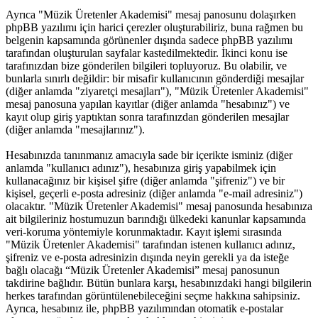
Ayrıca "Müzik Üretenler Akademisi" mesaj panosunu dolaşırken
phpBB yazılımı için harici çerezler oluşturabiliriz, buna rağmen bu
belgenin kapsamında görünenler dışında sadece phpBB yazılımı
tarafından oluşturulan sayfalar kastedilmektedir. İkinci konu ise
tarafınızdan bize gönderilen bilgileri topluyoruz. Bu olabilir, ve
bunlarla sınırlı değildir: bir misafir kullanıcının gönderdiği mesajlar
(diğer anlamda "ziyaretçi mesajları"), "Müzik Üretenler Akademisi"
mesaj panosuna yapılan kayıtlar (diğer anlamda "hesabınız") ve
kayıt olup giriş yaptıktan sonra tarafınızdan gönderilen mesajlar
(diğer anlamda "mesajlarınız").
Hesabınızda tanınmanız amacıyla sade bir içerikte isminiz (diğer
anlamda "kullanıcı adınız"), hesabınıza giriş yapabilmek için
kullanacağınız bir kişisel şifre (diğer anlamda "şifreniz") ve bir
kişisel, geçerli e-posta adresiniz (diğer anlamda "e-mail adresiniz")
olacaktır. "Müzik Üretenler Akademisi" mesaj panosunda hesabınıza
ait bilgileriniz hostumuzun barındığı ülkedeki kanunlar kapsamında
veri-koruma yöntemiyle korunmaktadır. Kayıt işlemi sırasında
"Müzik Üretenler Akademisi" tarafından istenen kullanıcı adınız,
şifreniz ve e-posta adresinizin dışında neyin gerekli ya da isteğe
bağlı olacağı “Müzik Üretenler Akademisi” mesaj panosunun
takdirine bağlıdır. Bütün bunlara karşı, hesabınızdaki hangi bilgilerin
herkes tarafından görüntülenebileceğini seçme hakkına sahipsiniz.
Ayrıca, hesabınız ile, phpBB yazılımından otomatik e-postalar