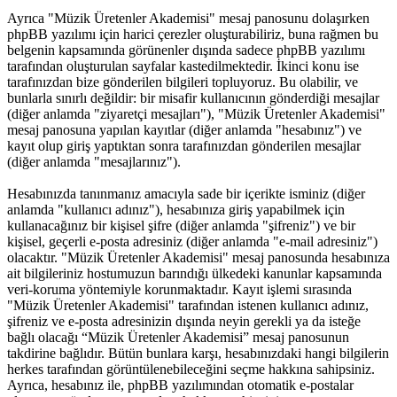
Ayrıca "Müzik Üretenler Akademisi" mesaj panosunu dolaşırken
phpBB yazılımı için harici çerezler oluşturabiliriz, buna rağmen bu
belgenin kapsamında görünenler dışında sadece phpBB yazılımı
tarafından oluşturulan sayfalar kastedilmektedir. İkinci konu ise
tarafınızdan bize gönderilen bilgileri topluyoruz. Bu olabilir, ve
bunlarla sınırlı değildir: bir misafir kullanıcının gönderdiği mesajlar
(diğer anlamda "ziyaretçi mesajları"), "Müzik Üretenler Akademisi"
mesaj panosuna yapılan kayıtlar (diğer anlamda "hesabınız") ve
kayıt olup giriş yaptıktan sonra tarafınızdan gönderilen mesajlar
(diğer anlamda "mesajlarınız").
Hesabınızda tanınmanız amacıyla sade bir içerikte isminiz (diğer
anlamda "kullanıcı adınız"), hesabınıza giriş yapabilmek için
kullanacağınız bir kişisel şifre (diğer anlamda "şifreniz") ve bir
kişisel, geçerli e-posta adresiniz (diğer anlamda "e-mail adresiniz")
olacaktır. "Müzik Üretenler Akademisi" mesaj panosunda hesabınıza
ait bilgileriniz hostumuzun barındığı ülkedeki kanunlar kapsamında
veri-koruma yöntemiyle korunmaktadır. Kayıt işlemi sırasında
"Müzik Üretenler Akademisi" tarafından istenen kullanıcı adınız,
şifreniz ve e-posta adresinizin dışında neyin gerekli ya da isteğe
bağlı olacağı “Müzik Üretenler Akademisi” mesaj panosunun
takdirine bağlıdır. Bütün bunlara karşı, hesabınızdaki hangi bilgilerin
herkes tarafından görüntülenebileceğini seçme hakkına sahipsiniz.
Ayrıca, hesabınız ile, phpBB yazılımından otomatik e-postalar