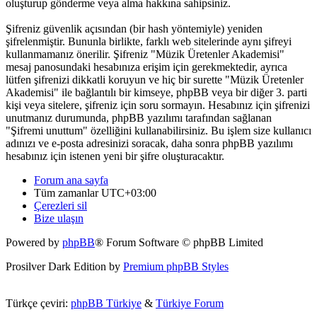
oluşturup gönderme veya alma hakkına sahipsiniz.
Şifreniz güvenlik açısından (bir hash yöntemiyle) yeniden
şifrelenmiştir. Bununla birlikte, farklı web sitelerinde aynı şifreyi
kullanmamanız önerilir. Şifreniz "Müzik Üretenler Akademisi"
mesaj panosundaki hesabınıza erişim için gerekmektedir, ayrıca
lütfen şifrenizi dikkatli koruyun ve hiç bir surette "Müzik Üretenler
Akademisi" ile bağlantılı bir kimseye, phpBB veya bir diğer 3. parti
kişi veya sitelere, şifreniz için soru sormayın. Hesabınız için şifrenizi
unutmanız durumunda, phpBB yazılımı tarafından sağlanan
"Şifremi unuttum" özelliğini kullanabilirsiniz. Bu işlem size kullanıcı
adınızı ve e-posta adresinizi soracak, daha sonra phpBB yazılımı
hesabınız için istenen yeni bir şifre oluşturacaktır.
Forum ana sayfa
Tüm zamanlar
UTC+03:00
Çerezleri sil
Bize ulaşın
Powered by
phpBB
® Forum Software © phpBB Limited
Prosilver Dark Edition by
Premium phpBB Styles
Türkçe çeviri:
phpBB Türkiye
&
Türkiye Forum