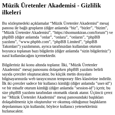
Müzik Üretenler Akademisi - Gizlilik
ilkeleri
Bu sözleşmedeki açıklamalar “Müzik Üretenler Akademisi” mesaj
panosu ile bağlı grupların (diğer anlamda “biz”, “bizler”, “bizim”,
“Müzik Üretenler Akademisi”, “https://dsomunkiran.com/forum”) ve
phpBB (diğer anlamda "onlar”, “onlara”, “onların”, “phpBB
yazılımı”, “www.phpbb.com”, “phpBB Limited”, “phpBB
Takımları”) yazılımının, ayrıca tarafınızdan kullanılan oturum
boyunca toplanan bazı bilgilerin (diğer anlamda “sizin bilgileriniz”)
nasıl kullanılacağını içermektedir.
Bilgileriniz iki konu altında toplanır. İlki, "Müzik Üretenler
Akademisi" mesaj panosunu dolaşırken phpBB yazılımı belirli
sayıda çerezler oluşturacaktır, bu küçük metin dosyaları
bilgisayarınızda web tarayıcınızın temporary files klasörüne indirilir.
İlk iki çerezler sadece bir kullanıcı kimliği (diğer anlamda "user-id")
ve bir misafir oturum kimliği (diğer anlamda "session-id") içerir, bu
size phpBB yazılımı tarafından otomatik olarak atanır. Üçüncü çerez
ise "Müzik Üretenler Akademisi" mesaj panosundaki başlıkları
dolaşabilmeniz için oluşturulur ve okumuş olduğunuz başlıkların
depolanması için kullanılır, böylece kullanıcı yetenekleriniz
hızlanacaktır.